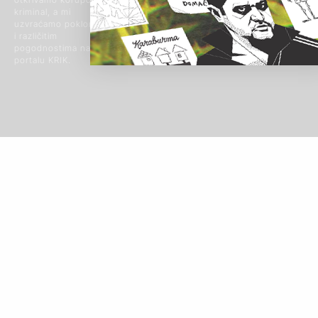
Beograd, Srbija
© 2024 Sva prava
kriminal, a mi
zadržana
uzvraćamo poklonima
i različitim
pogodnostima na
portalu KRIK.