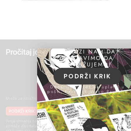
Pročitaj još:
POMOZI NAM DA
NASTAVIMO DA
ISTRAŽUJEMO!
PODRŽI KRIK
Donacije možeš da uplatiš u
pošti, banci ili preko PayPal-a
Mreža za istraživanje kriminala i korupcije
PODRŽI KRIK
011 420 43 04
062 85 03 266
(Signal)
Tvoja donacija nam
pomaže da i dalje
Makenzijeva 46, 11111
otkrivamo korupciju i