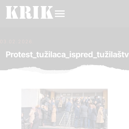
03.02.2026.
Protest_tužilaca_ispred_tužilašt