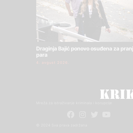
Draginja Bajić ponovo osuđena za pran
para
4. avgust 2026.
Mreža za istraživanje kriminala i korupcije
© 2024 Sva prava zadržana