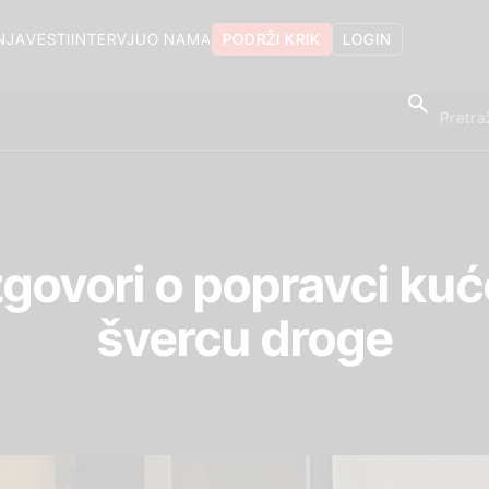
NJA
VESTI
INTERVJU
O NAMA
PODRŽI KRIK
LOGIN
govori o popravci kuć
švercu droge