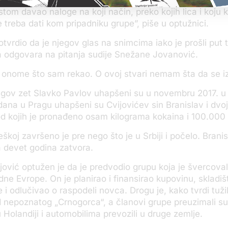
stom davao naloge na koji način, preko kojih lica i koju k
 treba dati kom pripadniku grupe”, piše u optužnici.
otvrdio da je njegov glas na snimcima iako je prošli put 
a odgovara na pitanja sudije Snežane Jovanović.
 onome što sam rekao. O ovoj stvari nemam šta da se i
njegov zet Slavko Pavlov uhapšeni su u novembru 2017. 
dana u Pragu uhapšeni su Cvijovićev sin Branislav i dvo
d kojih je pronađeno osam kilograma kokaina i 100.000 
škoj završeno je pre nego što je u Srbiji i počelo. Branis
a devet godina zatvora.
ović optužen je da je predvodio grupu koja je švercova
ne Evrope. On je planirao i finansirao kupovinu, skladišt
 i odlučivao o raspodeli novca. Drogu je, kako tvrdi tuži
 nepoznatog „Crnogorca“, a članovi grupe preuzimali su
Holandiji i automobilima prevozili u druge zemlje.