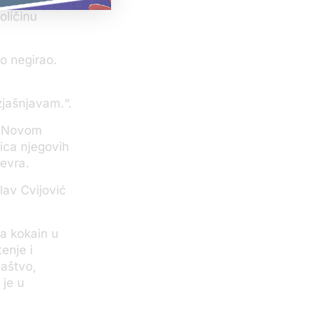
oličinu
to negirao.
zjašnjavam.“.
u Novom
jica njegovih
evra.
lav Cvijović
la kokain u
enje i
laštvo,
 je u