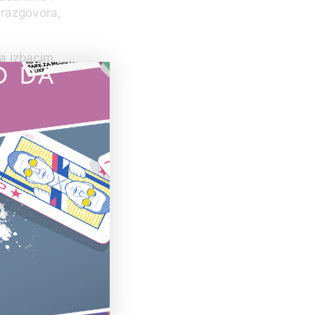
 razgovora,
a izbacim
O DA
ku kuće, a
“.
epa vrata.
enje svakog
ose. U
ge.
gotovo u
vom