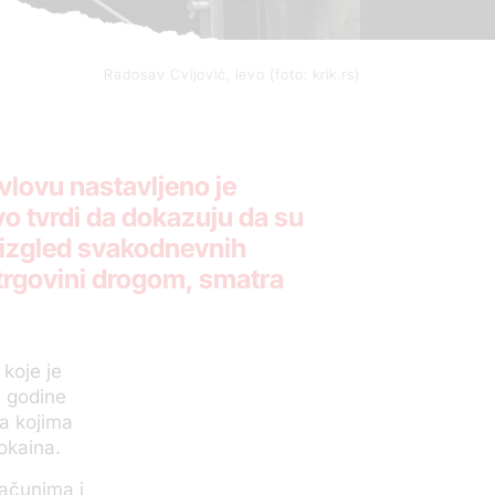
Radosav Cvijović, levo (foto: krik.rs)
vlovu nastavljeno je
o tvrdi da dokazuju da su
aizgled svakodnevnih
 trgovini drogom, smatra
koje je
. godine
a kojima
okaina.
računima i