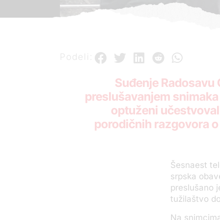
Podeli:
Suđenje Radosavu Cv
preslušavanjem snimaka p
optuženi učestvoval
porodičnih razgovora o 
Šesnaest tel
srpska obave
preslušano 
tužilaštvo d
Na snimcima 