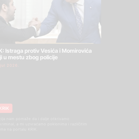
: Istraga protiv Vesića i Momirovića
ji u mestu zbog policije
 jul 2026.
KRIK
cija nam pomaže da i dalje otkrivamo
 kriminal, a mi uzvraćamo poklonima i različitim
ma na portalu KRIK.