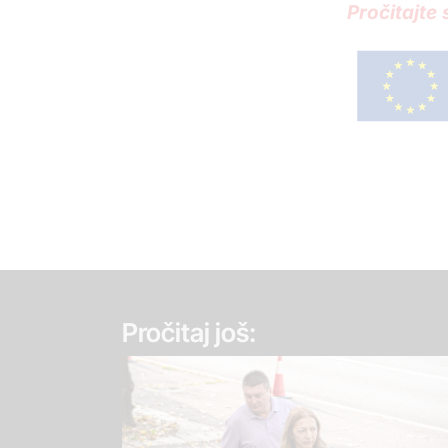
Pročitajte
Pročitaj još: