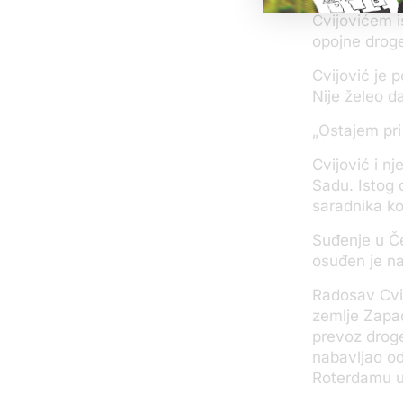
Cvijovićem i
opojne droge
Cvijović je p
Nije želeo d
„Ostajem pri
Cvijović i 
Sadu. Istog 
saradnika ko
Suđenje u Če
osuđen je n
Radosav Cvij
zemlje Zapad
prevoz droge
nabavljao od
Roterdamu u 