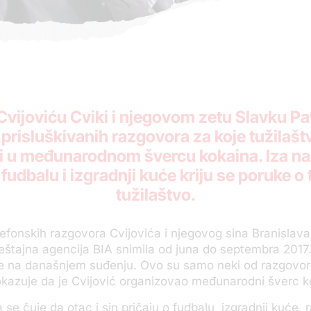
ijoviću Cviki i njegovom zetu Slavku Pa
risluškivanih razgovora za koje tužilaštv
i u međunarodnom švercu kokaina. Iza n
fudbalu i izgradnji kuće kriju se poruke o
tužilaštvo.
efonskih razgovora Cvijovića i njegovog sina Branislava 
štajna agencija BIA snimila od juna do septembra 2017
je na današnjem suđenju. Ovo su samo neki od razgovor
okazuje da je Cvijović organizovao međunarodni šverc k
se čuje da otac i sin pričaju o fudbalu, izgradnji kuće, 