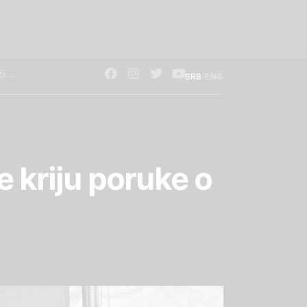
/
SRB
ENG
e kriju poruke o