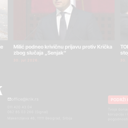
je
Milić podneo krivičnu prijavu protiv Krička
TOK
zbog slučaja „Senjak“
sto
30. jul 2026.
30.
office@krik.rs
PODRŽI 
011 420 43 04
Tvoja dona
062 85 03 266 (Signal)
korupciju i
Makenzijeva 46, 11111 Beograd, Srbija
pogodnosti