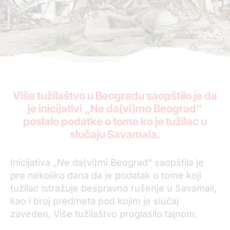
Više tužilaštvo u Beogradu saopštilo je da
je inicijativi „Ne da(vi)mo Beograd“
poslalo podatke o tome ko je tužilac u
slučaju Savamala.
Inicijativa „Ne da(vi)mi Beograd“ saopštila je
pre nekoliko dana da je podatak o tome koji
tužilac istražuje bespravno rušenje u Savamali,
kao i broj predmeta pod kojim je slučaj
zaveden, Više tužilaštvo proglasilo tajnom.