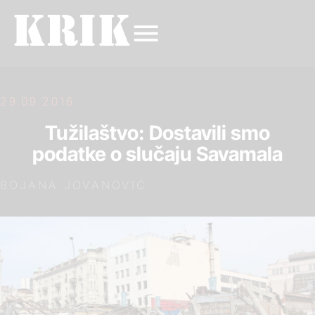
29.09.2016.
Tužilaštvo: Dostavili smo
podatke o slučaju Savamala
BOJANA JOVANOVIĆ