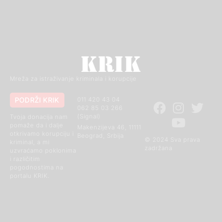
Mreža za istraživanje kriminala i korupcije
PODRŽI KRIK
011 420 43 04
062 85 03 266
(Signal)
Tvoja donacija nam
pomaže da i dalje
Makenzijeva 46, 11111
otkrivamo korupciju i
Beograd, Srbija
© 2024 Sva prava
kriminal, a mi
zadržana
uzvraćamo poklonima
i različitim
pogodnostima na
portalu KRIK.