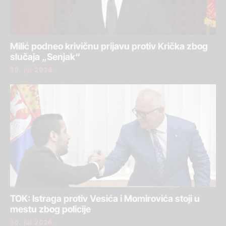
Milić podneo krivičnu prijavu protiv Krička zbog
slučaja „Senjak“
30. jul 2026.
TOK: Istraga protiv Vesića i Momirovića stoji u
mestu zbog policije
30. jul 2026.