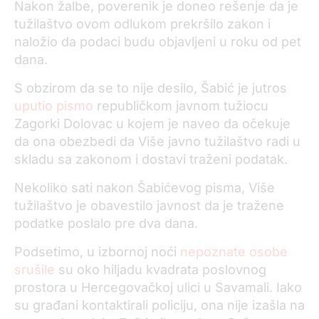
Nakon žalbe, poverenik je doneo rešenje da je
tužilaštvo ovom odlukom prekršilo zakon i
naložio da podaci budu objavljeni u roku od pet
dana.
S obzirom da se to nije desilo, Šabić je jutros
uputio pismo
republičkom javnom tužiocu
Zagorki Dolovac u kojem je naveo da očekuje
da ona obezbedi da Više javno tužilaštvo radi u
skladu sa zakonom i dostavi traženi podatak.
Nekoliko sati nakon Šabićevog pisma, Više
tužilaštvo je obavestilo javnost da je tražene
podatke poslalo pre dva dana.
Podsetimo, u izbornoj noći
nepoznate osobe
srušile
su oko hiljadu kvadrata poslovnog
prostora u Hercegovačkoj ulici u Savamali. Iako
su građani kontaktirali policiju, ona nije izašla na