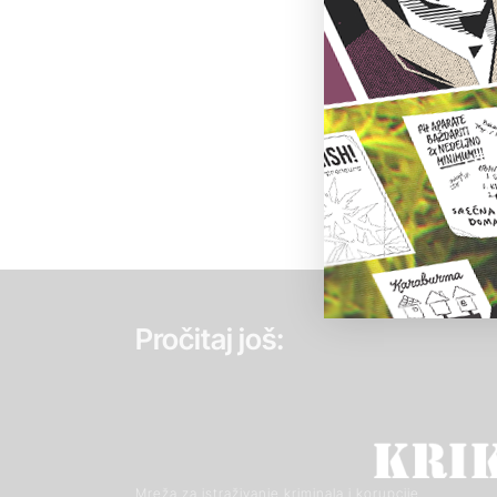
Pročitaj još:
Mreža za istraživanje kriminala i korupcije