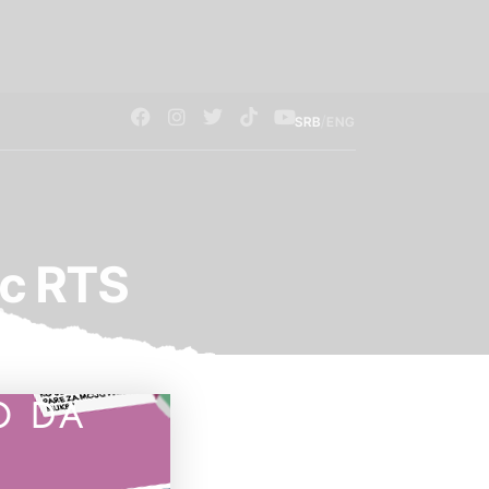
/
SRB
ENG
sc RTS
O DA