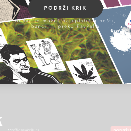
PODRŽI KRIK
Donacije možeš da uplatiš u pošti,
banci ili preko PayPal-a
office@krik.rs
PODRŽI 