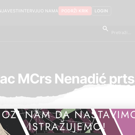
NJA
VESTI
INTERVJU
O NAMA
PODRŽI KRIK
LOGIN
ac MCrs Nenadić prt
OZI NAM DA NASTAVIM
ISTRAŽUJEMO!