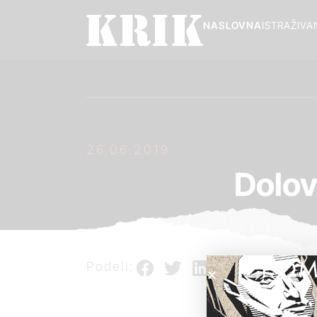
NASLOVNA
ISTRAŽIVA
26.06.2019.
Dolov
POM
Podeli: