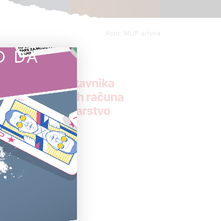
Foto: MUP arhiva
O DA
ci i dvoje predstavnika
osnovu fiktivnih računa
štilo je Ministarstvo
či se da je
ma „Delux
uge
e nikada nisu