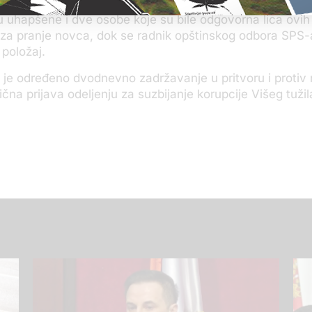
 uhapšene i dve osobe koje su bile odgovorna lica ovih f
za pranje novca, dok se radnik opštinskog odbora SPS-a 
 položaj.
e određeno dvodnevno zadržavanje u pritvoru i protiv nj
ična prijava odeljenju za suzbijanje korupcije Višeg tuži