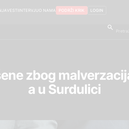
NJA
VESTI
INTERVJU
O NAMA
PODRŽI KRIK
LOGIN
šene zbog malverzacij
a u Surdulici