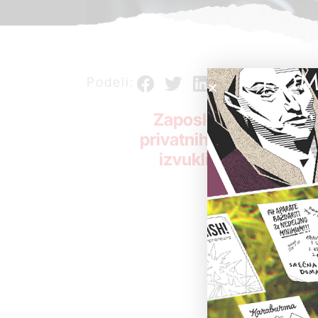
POM
Podeli:
Zaposleni u odboru Soc
privatnih firmi iz ovo
izvukli gotovo 4,5 m
Administrati
od 2015. do
Print“, „Delu
Naime, one s
fotokopiranj
izvršile, veru