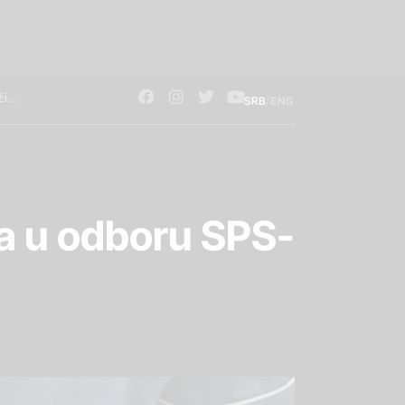
/
SRB
ENG
a u odboru SPS-