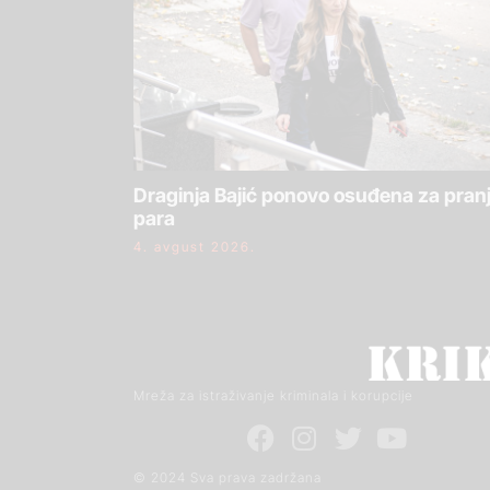
Draginja Bajić ponovo osuđena za pran
para
4. avgust 2026.
Mreža za istraživanje kriminala i korupcije
© 2024 Sva prava zadržana