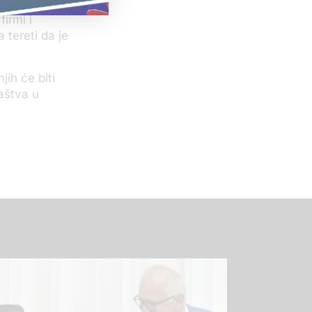
irmi i
tereti da je
ih će biti
laštva u