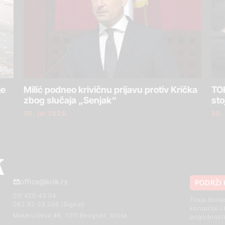
je
Milić podneo krivičnu prijavu protiv Krička
TOK
zbog slučaja „Senjak“
sto
30. jul 2026.
30.
office@krik.rs
PODRŽI 
011 420 43 04
Tvoja dona
062 85 03 266 (Signal)
korupciju i
Makenzijeva 46, 11111 Beograd, Srbija
pogodnosti