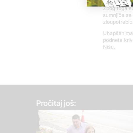
Zbog toga su
sumnjiče se 
zloupotrebio
Uhapšenima j
podneta kriv
Nišu.
Pročitaj još: