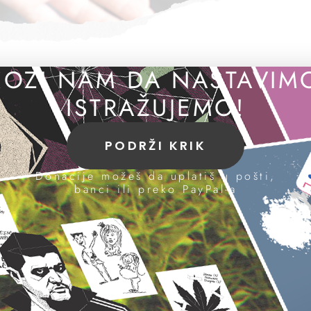
OZI NAM DA NASTAVIM
ISTRAŽUJEMO!
ijalističke partije Srbije (SPS) u Surduli
g mesta uhapšeni su zbog sumnje da su na 
PODRŽI KRIK
iliona dinara iz budžeta ovog odbora, saop
unutrašnjih poslova.
Donacije možeš da uplatiš u pošti,
banci ili preko PayPal-a
vni radnik u opštinskom odboru SPS-a u Surdulici sumnji
 2018. bez odobrenja nadređenih isplaćivao novac firma
x Graf“ i „Klik-01“ za posao koje ove firme nisu uradile.
u dostavljale fiktivne račune za reklamni materijal i usl
a, štampanja i snimanja video-materijala iako ove uslug
je policija.