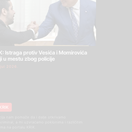
: Istraga protiv Vesića i Momirovića
ji u mestu zbog policije
 jul 2026.
KRIK
cija nam pomaže da i dalje otkrivamo
 kriminal, a mi uzvraćamo poklonima i različitim
ma na portalu KRIK.