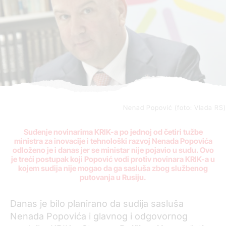
Nenad Popović (foto: Vlada RS)
Suđenje novinarima KRIK-a po jednoj od četiri tužbe
ministra za inovacije i tehnološki razvoj Nenada Popovića
odloženo je i danas jer se ministar nije pojavio u sudu. Ovo
je treći postupak koji Popović vodi protiv novinara KRIK-a u
kojem sudija nije mogao da ga sasluša zbog službenog
putovanja u Rusiju.
Danas je bilo planirano da sudija sasluša
Nenada Popovića i glavnog i odgovornog