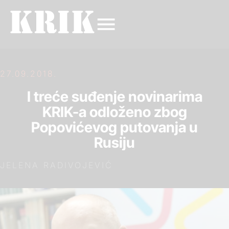
27.09.2018.
I treće suđenje novinarima
KRIK-a odloženo zbog
Popovićevog putovanja u
Rusiju
JELENA RADIVOJEVIĆ