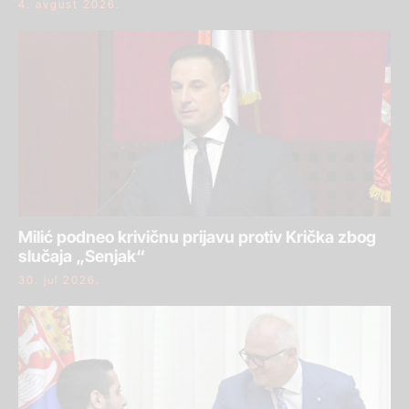
4. avgust 2026.
Milić podneo krivičnu prijavu protiv Krička zbog
slučaja „Senjak“
30. jul 2026.