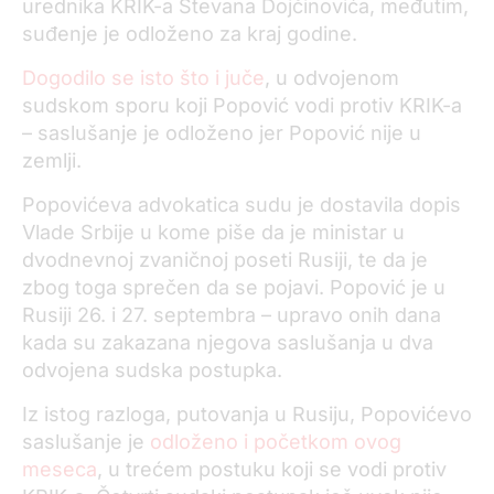
urednika KRIK-a Stevana Dojčinovića, međutim,
suđenje je odloženo za kraj godine.
Dogodilo se isto što i juče
, u odvojenom
sudskom sporu koji Popović vodi protiv KRIK-a
– saslušanje je odloženo jer Popović nije u
zemlji.
Popovićeva advokatica sudu je dostavila dopis
Vlade Srbije u kome piše da je ministar u
dvodnevnoj zvaničnoj poseti Rusiji, te da je
zbog toga sprečen da se pojavi. Popović je u
Rusiji 26. i 27. septembra – upravo onih dana
kada su zakazana njegova saslušanja u dva
odvojena sudska postupka.
Iz istog razloga, putovanja u Rusiju, Popovićevo
saslušanje je
odloženo i početkom ovog
meseca
, u trećem postuku koji se vodi protiv