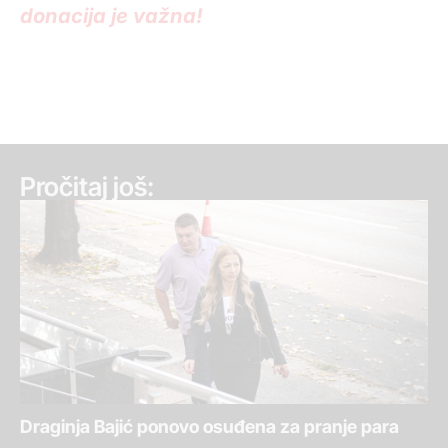
donacija je važna!
Pročitaj još:
Draginja Bajić ponovo osuđena za pranje para