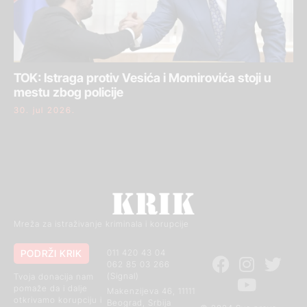
TOK: Istraga protiv Vesića i Momirovića stoji u
mestu zbog policije
30. jul 2026.
Mreža za istraživanje kriminala i korupcije
PODRŽI KRIK
011 420 43 04
062 85 03 266
(Signal)
Tvoja donacija nam
pomaže da i dalje
Makenzijeva 46, 11111
otkrivamo korupciju i
Beograd, Srbija