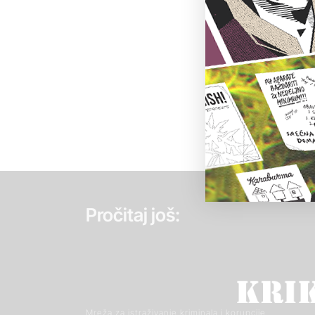
Pročitaj još:
Mreža za istraživanje kriminala i korupcije