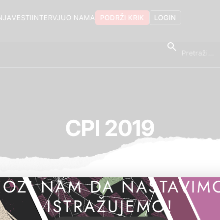
NJA
VESTI
INTERVJU
O NAMA
PODRŽI KRIK
LOGIN
CPI 2019
OZI NAM DA NASTAVIM
ISTRAŽUJEMO!