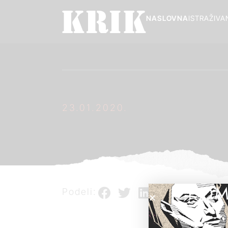
NASLOVNA
ISTRAŽIVA
23.01.2020.
POM
Podeli: