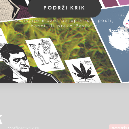
PODRŽI KRIK
Donacije možeš da uplatiš u pošti,
banci ili preko PayPal-a
office@krik.rs
PODRŽI 