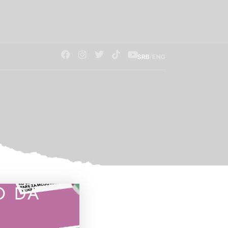
/
SRB
ENG
O DA