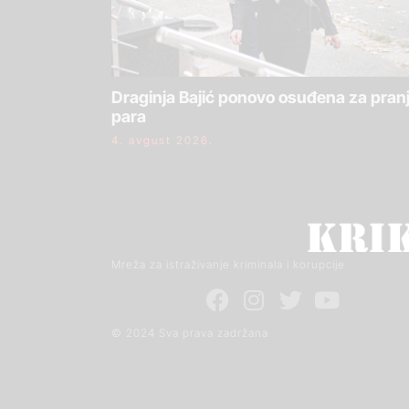
Draginja Bajić ponovo osuđena za pran
para
4. avgust 2026.
Mreža za istraživanje kriminala i korupcije
© 2024 Sva prava zadržana