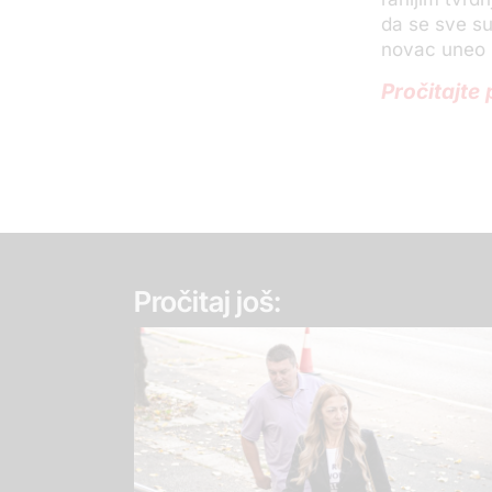
da se sve su
novac uneo 
Pročitajte 
Pročitaj još: