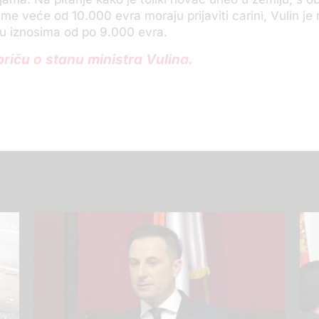
me veće od 10.000 evra moraju prijaviti carini, Vulin je 
u iznosima od po 9.000 evra.
priču o stanu ministra Vulina.