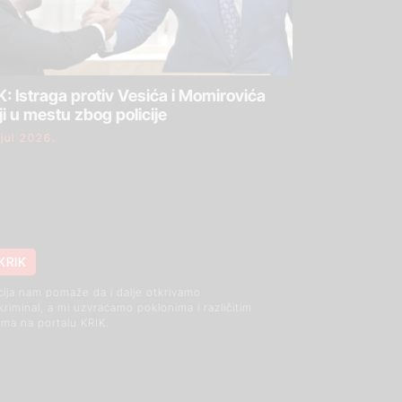
: Istraga protiv Vesića i Momirovića
ji u mestu zbog policije
 jul 2026.
KRIK
cija nam pomaže da i dalje otkrivamo
 kriminal, a mi uzvraćamo poklonima i različitim
ma na portalu KRIK.