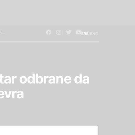
/
SRB
ENG
tar odbrane da
evra