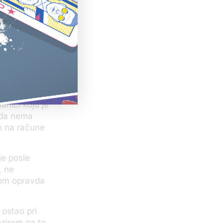
ruštva koja
širom sveta.
rotiv
se vidi da
ojima je
e da je reč o
Kanade.
anici koju je
 da nema
ao na račune
je posle
, ne
vom opravda
 ostao pri
bzirom na to