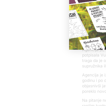
„Transparenc
se bavi borb
Novinari KRI
korupcije ko
ministar Vul
kupio stan u
pozajmici ko
Agencija je,
potpisala Vu
traga da je 
supružnika i
Agencija je 
godinu i po 
objasnivši j
poreklo nov
Na pitanje n
ranijim tvrd