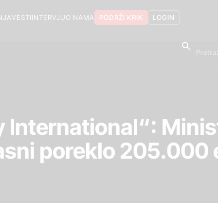
NJA
VESTI
INTERVJU
O NAMA
PODRŽI KRIK
LOGIN
 International“: Minis
asni poreklo 205.000 