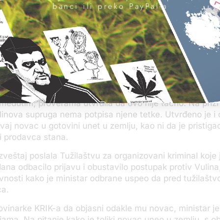
banci ili preko PayPal-a
y International“ je međunarodna organizacija civilnog d
om protiv korupcije. Ima ogranke u više od 100 zemalja 
K-a objavili su u ponedeljak izveštaj Agencije za borbu p
ji je dostavljen tužilaštvu u decembru 2015. Iz
izveštaja
in nije mogao da dokaže poreklo više od 200.000 evra k
 Beogradu. Na pitanja Agencije odakle mu novac rekao j
ju su on i njegova supruga dobili od suprugine tetke iz 
 međutim, proverama utvrdila da ovo nije tačno. Na prizn
linova supruga nema potpisa njene tetke. Utvrđeno je i
ovaj novac u gotovini unet u zemlju, kao ni da je pristig
li prodavca stana.
izveštaj poslala Tužilaštvu za organizovani kriminal koje 
dana odbacilo prijavu i obustavilo postupak protiv Vulina
avnosti kako je ministar odbrane uspeo da pred tužilašt
ca.
ovinarke KRIK-a da objasni odakle mu novac, ministar je
njama. Na pitanje kako je toliki novac uneo u zemlju, s o