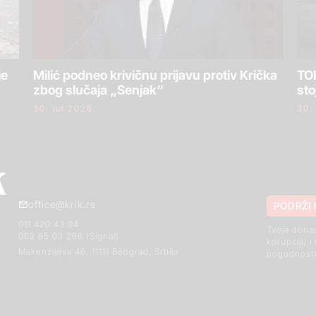
je
Milić podneo krivičnu prijavu protiv Krička
TOK
zbog slučaja „Senjak“
sto
30. jul 2026.
30.
office@krik.rs
PODRŽI 
011 420 43 04
Tvoja dona
062 85 03 266 (Signal)
korupciju i
Makenzijeva 46, 11111 Beograd, Srbija
pogodnosti