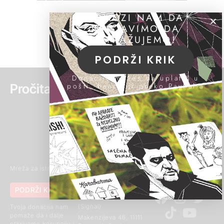
POMOZI NAM DA
NASTAVIMO DA
ISTRAŽUJEMO!
PODRŽI KRIK
Donacije možeš da uplatiš u
Pročitaj još:
pošti, banci ili preko PayPal-a
Mreža za istraživanje kriminala i korupcije
PODRŽI KRIK
011 420 43 04
062 85 03 266
(Signal)
Tvoja donacija nam
pomaže da i dalje
Makenzijeva 46, 11111
otkrivamo korupciju i