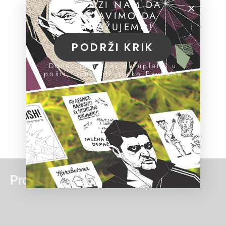
POMOZI NAM DA
NASTAVIMO DA
ISTRAŽUJEMO!
PODRŽI KRIK
Donacije možeš da uplatiš u
pošti, banci ili preko PayPal-a
Pročitaj još: