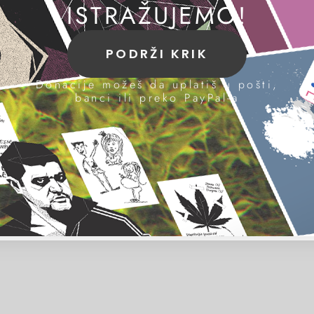
ISTRAŽUJEMO!
PODRŽI KRIK
Donacije možeš da uplatiš u pošti,
banci ili preko PayPal-a