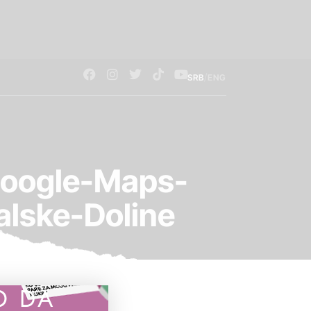
/
SRB
ENG
Google-Maps-
alske-Doline
O DA