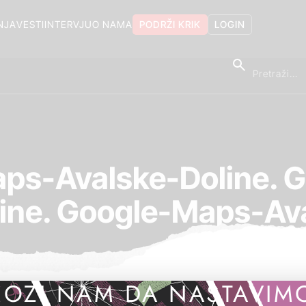
NJA
VESTI
INTERVJU
O NAMA
PODRŽI KRIK
LOGIN
aps-Avalske-Doline. 
ine. Google-Maps-Av
OZI NAM DA NASTAVIM