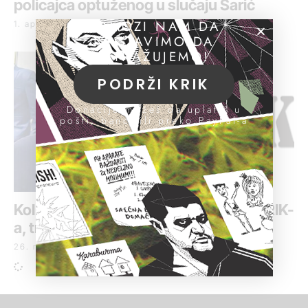
policajca optuženog u slučaju Šarić
POMOZI NAM DA
1. april 2025.
NASTAVIMO DA
ISTRAŽUJEMO!
PODRŽI KRIK
Donacije možeš da uplatiš u
pošti, banci ili preko PayPal-a
Koluvija podneo drugu tužbu protiv KRIK-
a, traži blizu tri miliona dinara
26. novembar 2021.