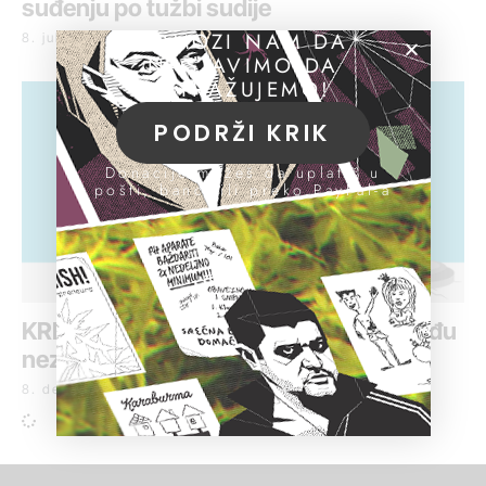
suđenju po tužbi sudije
POMOZI NAM DA
8. jul 2025.
NASTAVIMO DA
ISTRAŽUJEMO!
PODRŽI KRIK
Donacije možeš da uplatiš u
pošti, banci ili preko PayPal-a
KRIK-ova baza o sudstvu: Sudije između
nezavisnosti i odgovornosti
8. decembar 2020.