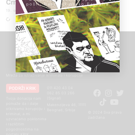
Crnoj Gori
pošti, banci ili preko PayPal-a
19. oktobar 2018.
Mreža za istraživanje kriminala i korupcije
PODRŽI KRIK
011 420 43 04
062 85 03 266
(Signal)
Tvoja donacija nam
pomaže da i dalje
Makenzijeva 46, 11111
otkrivamo korupciju i
Beograd, Srbija
© 2024 Sva prava
kriminal, a mi
zadržana
uzvraćamo poklonima
i različitim
pogodnostima na
portalu KRIK.