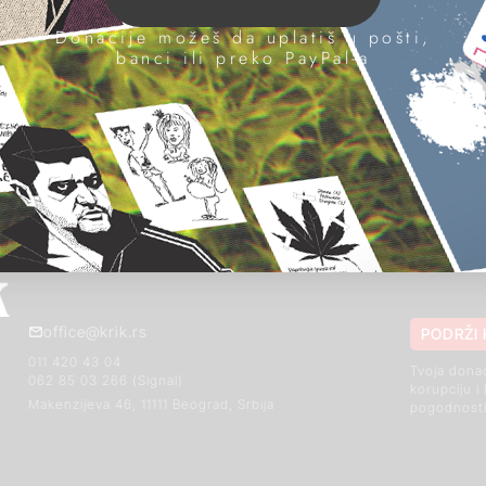
Donacije možeš da uplatiš u pošti,
 u
banci ili preko PayPal-a
office@krik.rs
PODRŽI 
011 420 43 04
Tvoja dona
062 85 03 266 (Signal)
korupciju i
Makenzijeva 46, 11111 Beograd, Srbija
pogodnosti