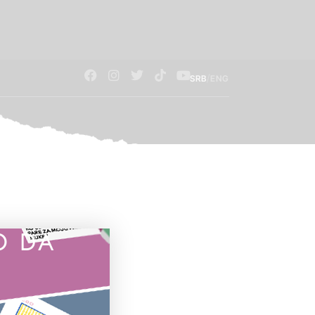
/
SRB
ENG
O DA