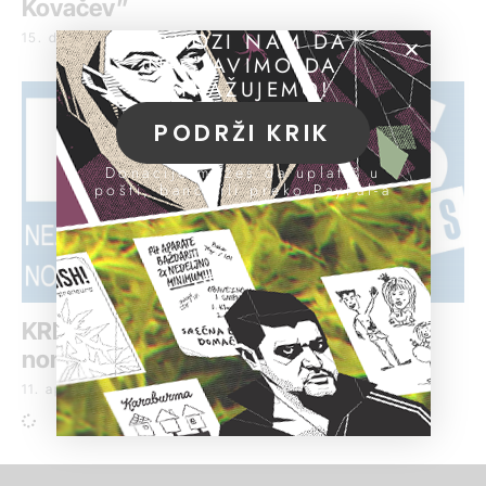
Kovačev”
POMOZI NAM DA
15. decembar 2021.
NASTAVIMO DA
ISTRAŽUJEMO!
PODRŽI KRIK
Donacije možeš da uplatiš u
pošti, banci ili preko PayPal-a
KRIK-ova priča o ministru Popoviću
nominovana za NUNS-ovu nagradu
11. april 2019.