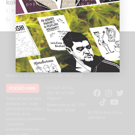
kokaina
pošti, banci ili preko PayPal-a
2. maj 2020.
Mreža za istraživanje kriminala i korupcije
PODRŽI KRIK
011 420 43 04
062 85 03 266
(Signal)
Tvoja donacija nam
pomaže da i dalje
Makenzijeva 46, 11111
otkrivamo korupciju i
Beograd, Srbija
© 2024 Sva prava
kriminal, a mi
zadržana
uzvraćamo poklonima
i različitim
pogodnostima na
portalu KRIK.