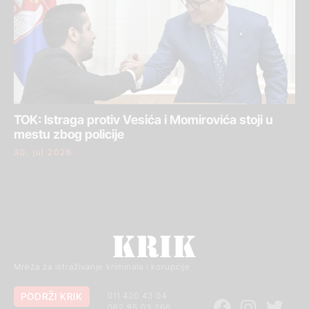
TOK: Istraga protiv Vesića i Momirovića stoji u
mestu zbog policije
30. jul 2026.
Mreža za istraživanje kriminala i korupcije
PODRŽI KRIK
011 420 43 04
062 85 03 266