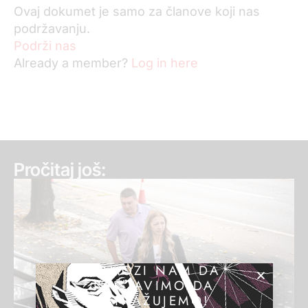
Ovaj dokumet je samo za članove koji nas
podržavanju.
Podrži nas
Already a member?
Log in here
Pročitaj još:
POMOZI NAM DA
NASTAVIMO DA
ISTRAŽUJEMO!