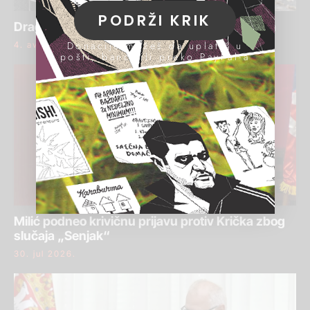
PODRŽI KRIK
Draginja Bajić ponovo osuđena za pranje para
Donacije možeš da uplatiš u
4. avgust 2026.
pošti, banci ili preko PayPal-a
Milić podneo krivičnu prijavu protiv Krička zbog
slučaja „Senjak“
30. jul 2026.