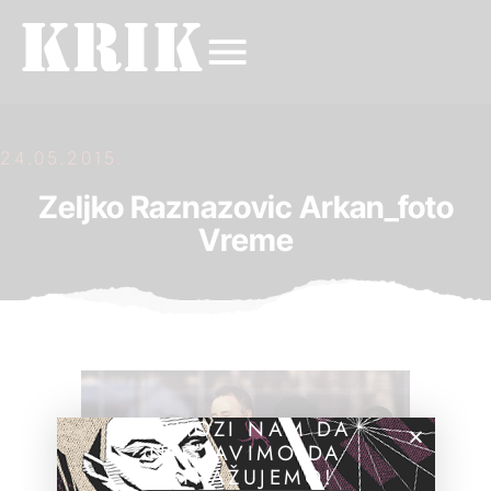
24.05.2015.
Zeljko Raznazovic Arkan_foto
Vreme
POMOZI NAM DA
NASTAVIMO DA
ISTRAŽUJEMO!