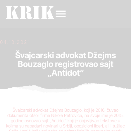
04.10.2021.
Švajcarski advokat Džejms
Bouzaglo registrovao sajt
„Antidot“
Švajcarski advokat Džejms Bouzaglo, koji je 2016. čuvao
dokumenta ofšor firme Nikole Petrovića, na svoje ime je 2015.
godine osnovao sajt „Antidot“ koji je objavljivao tekstove u
kojima su napadani novinari u Srbiji, opozicioni lideri, ali i tužilac