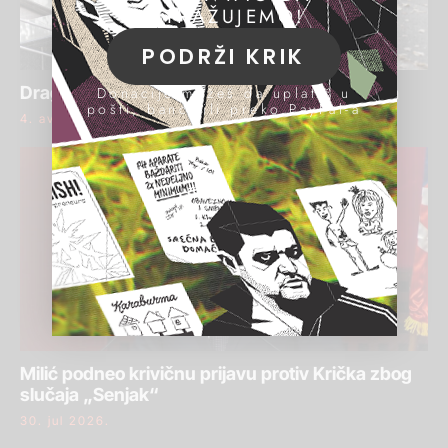
ISTRAŽUJEMO!
PODRŽI KRIK
Draginja Bajić ponovo osuđena za pranje para
Donacije možeš da uplatiš u
pošti, banci ili preko PayPal-a
4. avgust 2026.
Milić podneo krivičnu prijavu protiv Krička zbog
slučaja „Senjak“
30. jul 2026.