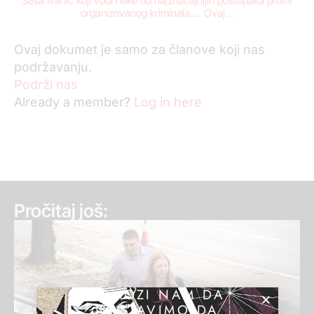
Saša Ivanić koji vodi neke od najznačajnijih postupaka protiv
organizovanog kriminala…. Ovaj...
Ovaj dokumet je samo za članove koji nas
podržavanju.
Podrži nas
Already a member?
Log in here
Pročitaj još:
POMOZI NAM DA
NASTAVIMO DA