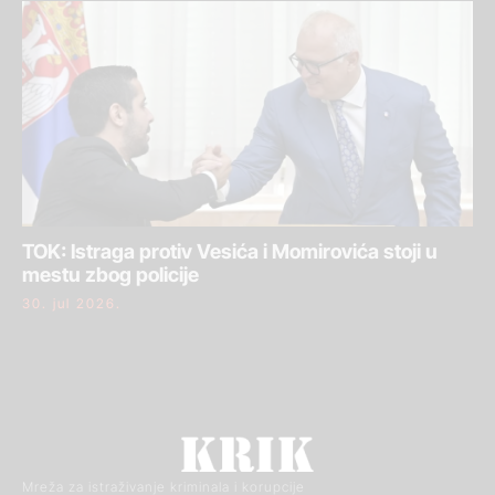
TOK: Istraga protiv Vesića i Momirovića stoji u
mestu zbog policije
30. jul 2026.
Mreža za istraživanje kriminala i korupcije