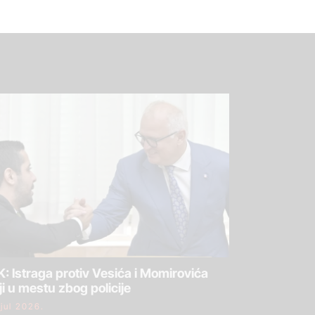
: Istraga protiv Vesića i Momirovića
ji u mestu zbog policije
 jul 2026.