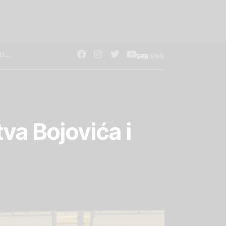
/
SRB
ENG
va Bojovića i