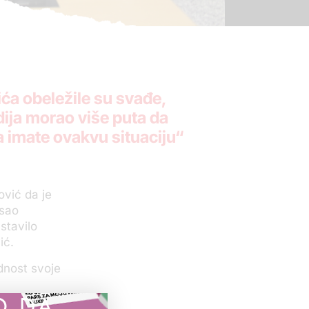
ića obeležile su svađe,
dija morao više puta da
a imate ovakvu situaciju“
ović da je
isao
stavilo
ić.
dnost svoje
O DA