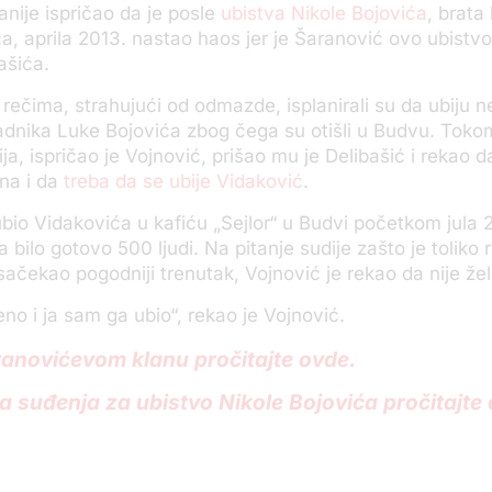
anije ispričao da je posle
ubistva Nikole Bojovića
, brata
a, aprila 2013. nastao haos jer je Šaranović ovo ubistv
ašića.
rečima, strahujući od odmazde, isplanirali su da ubiju n
radnika Luke Bojovića zbog čega su otišli u Budvu. Tok
ija, ispričao je Vojnović, prišao mu je Delibašić i rekao d
na i da
treba da se ubije Vidaković
.
ubio Vidakovića u kafiću „Sejlor“ u Budvi početkom jula 
a bilo gotovo 500 ljudi. Na pitanje sudije zašto je toliko r
 sačekao pogodniji trenutak, Vojnović je rekao da nije žel
eno i ja sam ga ubio“, rekao je Vojnović.
ranovićevom klanu pročitajte ovde.
sa suđenja za ubistvo Nikole Bojovića pročitajte