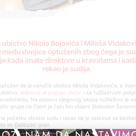
ubistvo Nikole Bojovića i Miloša Vidakov
između dvojice optuženih zbog čega je su
nje kada imate direktore u kravatama i kad
rekao je sudija.
 optužen da je naručio ubistvo Miloša Vidakovića, a Vojn
ubistvo.
Vojnović je priznao zločin
i sa tužilaštvom potp
vedočenju. Na osnovu njegovog iskaza tužilaštvo je sa
otiv grupe na čijem je čelu bio ubijeni Slobodan Šaranov
na početku obratio sudu i rekao da je zabrinut za bezbe
to im Delibašić preti.
OZI NAM DA NASTAVIM