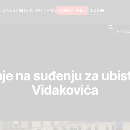
NJA
VESTI
INTERVJU
O NAMA
PODRŽI KRIK
LOGIN
nje na suđenju za ubist
Vidakovića