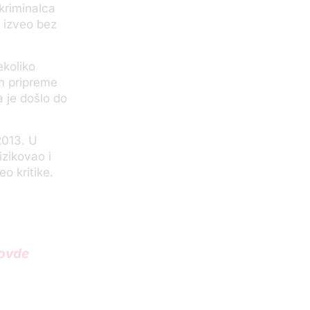
 kriminalca
o izveo bez
ekoliko
om pripreme
a je došlo do
2013. U
izikovao i
eo kritike.
 ovde