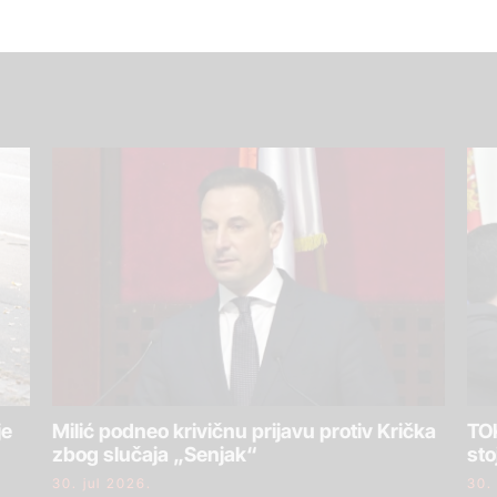
je
Milić podneo krivičnu prijavu protiv Krička
TOK
zbog slučaja „Senjak“
sto
30. jul 2026.
30.