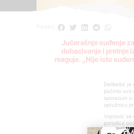
Podeli:
Jučerašnje suđenje za 
dobacivanje i pretnje 
reaguje. „Nije isto suđe
Delibašić je
počinio ovo 
sporazum o s
optužnicu pr
Vojnović se 
porodice poš
POM