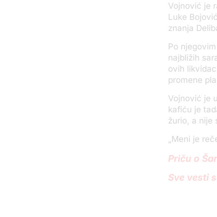
Vojnović je r
Luke Bojović
znanja Delib
Po njegovim 
najbližih sa
ovih likvidac
promene pla
Vojnović je 
kafiću je tad
žurio, a nije
„Meni je reč
Priču o Ša
Sve vesti 