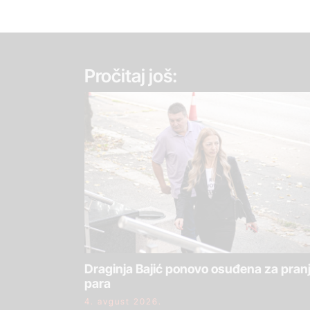
Pročitaj još:
Draginja Bajić ponovo osuđena za pran
para
4. avgust 2026.