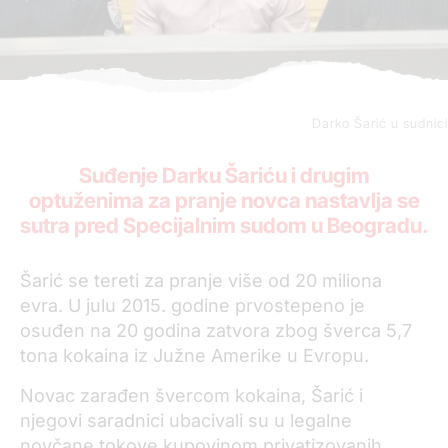
Darko Šarić u sudnici
Suđenje Darku Šariću i drugim
optuženima za pranje novca nastavlja se
sutra pred Specijalnim sudom u Beogradu.
Šarić se tereti za pranje više od 20 miliona
evra. U julu 2015. godine prvostepeno je
osuđen na 20 godina zatvora zbog šverca 5,7
tona kokaina iz Južne Amerike u Evropu.
Novac zarađen švercom kokaina, Šarić i
njegovi saradnici ubacivali su u legalne
novčane tokove kupovinom privatizovanih