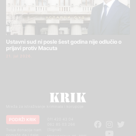
Ustavni sud ni posle šest godina nije odlučio o
prijavi protiv Macuta
21. jul 2026.
Mreža za istraživanje kriminala i korupcije
PODRŽI KRIK
011 420 43 04
062 85 03 266
(Signal)
Tvoja donacija nam
pomaže da i dalje