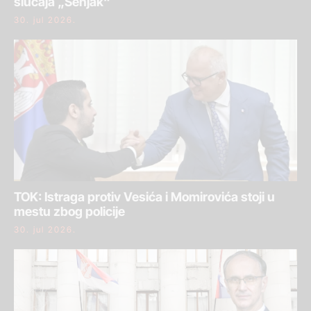
slučaja „Senjak“
30. jul 2026.
TOK: Istraga protiv Vesića i Momirovića stoji u
mestu zbog policije
30. jul 2026.