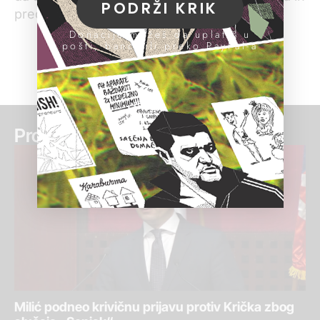
PODRŽI KRIK
predsednik veća pročita.
Donacije možeš da uplatiš u
pošti, banci ili preko PayPal-a
Pročitaj još:
Milić podneo krivičnu prijavu protiv Krička zbog