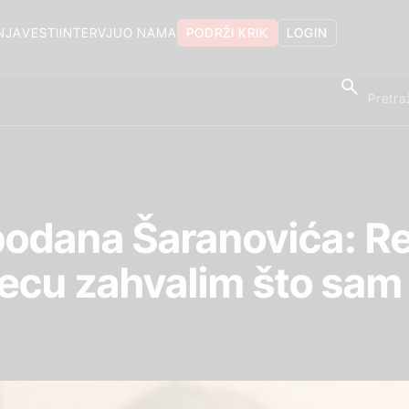
NJA
VESTI
INTERVJU
O NAMA
PODRŽI KRIK
LOGIN
odana Šaranovića: Re
ecu zahvalim što sam