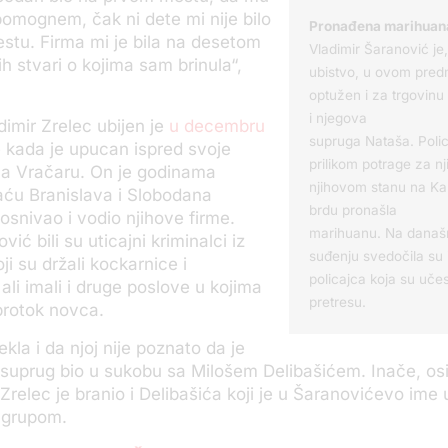
omognem, čak ni dete mi nije bilo
Pronađena marihuan
stu. Firma mi je bila na desetom
Vladimir Šaranović je
h stvari o kojima sam brinula“,
ubistvo, u ovom pre
optužen i za trgovin
i njegova
imir Zrelec ubijen je
u decembru
supruga Nataša. Polici
 kada je upucan ispred svoje
prilikom potrage za nj
na Vračaru. On je godinama
njihovom stanu na K
aću Branislava i Slobodana
brdu pronašla
osnivao i vodio njihove firme.
marihuanu. Na današ
ić bili su uticajni kriminalci iz
suđenju svedočila su 
ji su držali kockarnice i
policajca koja su uče
ali imali i druge poslove u kojima
pretresu.
 protok novca.
kla i da njoj nije poznato da je
 suprug bio u sukobu sa Milošem Delibašićem. Inače, os
Zrelec je branio i Delibašića koji je u Šaranovićevo ime 
 grupom.