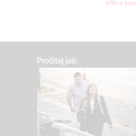
Više o sara
Pročitaj još: