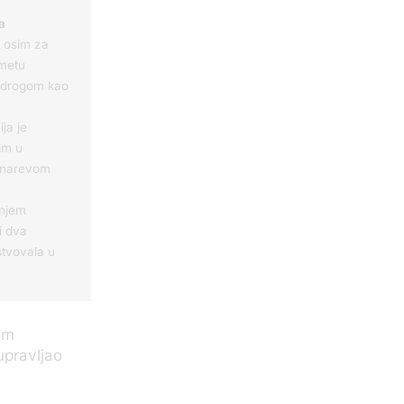
a
, osim za
dmetu
u drogom kao
ja je
im u
anarevom
njem
i dva
stvovala u
im
upravljao