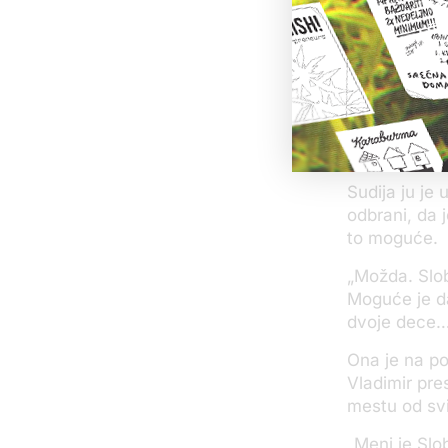
Na pitanje ko
Ona je isprič
živeo sa njo
pripremanje
za Beograd i
odakle je vo
Sudija ju je 
odbrani, da j
to moguće.
„Možda. Slob
Moguće je da
dvoje dece… 
Ona je na po
Vladimir pres
mestu od svi
„Meni je Sl