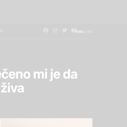
/
SRB
ENG
čeno mi je da
 živa