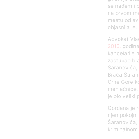
se nađem i p
na prvom me
mestu od svi
objasnila je.
Advokat Vlad
2015.
godine
kancelarije 
zastupao br
Šaranovića, 
Braća Šaranov
Crne Gore ko
menjačnice, 
je bio veliki
Gordana je re
njen pokojni
Šaranovića, 
kriminalnom