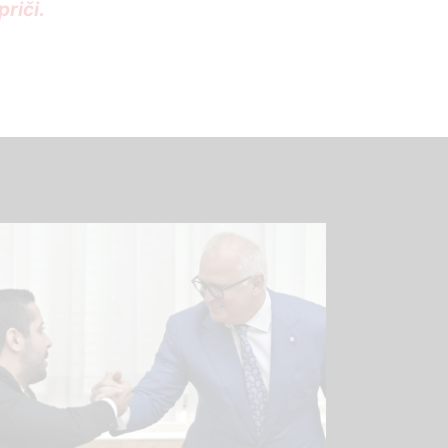
riči.