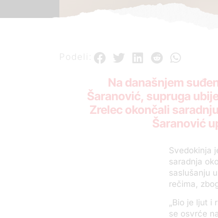
Podeli:
Na današnjem suđenj
Šaranović, supruga ubije
Zrelec okončali saradnju,
Šaranović u
Svedokinja j
saradnja oko
saslušanju u
rečima, zbog
„Bio je ljut 
se osvrće na