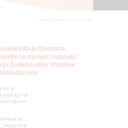
Vladimir Šaranović (foto MUP)
svedočila je Gordana
avela da su njen suprug i
a je Zreleca ubio Vladimir
 Slobodanom.
i da je
g supruga na
prema njenim
 vremena da
, odgovorila