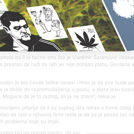
 joj je to rekao, Gordana je rekla – „onaj ko mi je pretio“.
ala da je Vladimir Šaranović, koji je optužen da je ubio 
m u Budvi dok je Slobodan bio u pritvoru, da joj je pomo
m Slobodanove odbrane i uglavnom prenosio dokumenta
 obrnuto. On je posle toga, prema njenim rečima, otiša
dio njihovu firmu za menjačke poslove.
upitala da li je tačno ono što je Vladimir Šaranović istaka
e prestao da radi za njih jer nije dobijao platu, Gordana j
odan je bio čovek teške naravi i hteo je da sve bude p
 je došlo do razmimoilaženja u poslu, a plate jesu kasni
Moguće da je to razlog, ali ja ne znam“, rekla je.
novljeno pitanje da li joj suprug išta rekao o tome zbog 
tao da radi u njihovoj firmi rekla je da joj je posao bio 
h problema koje su imali.
obodan bio na prvom mestu, da mu