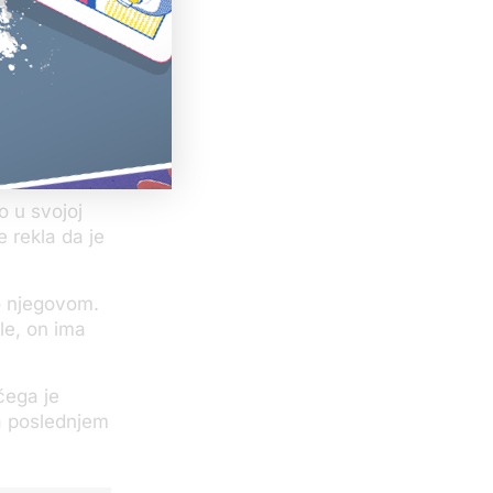
Zreleca,
gao u vezi sa
 iz Budve
o u Beogradu
o u svojoj
e rekla da je
o njegovom.
le, on ima
čega je
na poslednjem