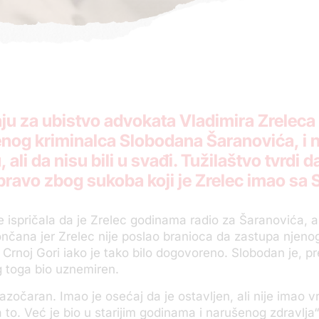
u za ubistvo advokata Vladimira Zreleca 
nog kriminalca Slobodana Šaranovića, i n
 ali da nisu bili u svađi. Tužilaštvo tvrdi d
pravo zbog sukoba koji je Zrelec imao sa
e ispričala da je Zrelec godinama radio za Šaranovića, al
nčana jer Zrelec nije poslao branioca da zastupa njeno
 Crnoj Gori iako je tako bilo dogovoreno. Slobodan je, 
 toga bio uznemiren.
i razočaran. Imao je osećaj da je ostavljen, ali nije imao
 to. Već je bio u starijim godinama i narušenog zdravlja“