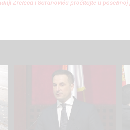
dnji Zreleca i Šaranovića pročitajte u posebnoj p