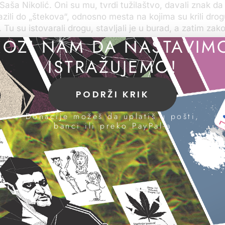
aša Nikolić. Oni su mu, tvrdi tužilaštvo, davali znak da i
zili do „štekova“, odnosno mesta na kojima su krili drogu
Tu su istovarali drogu, stavljali je u burad, a zatim zak
OZI NAM DA NASTAVIM
Nikolić brane se ćutanjem, a Cvetkov je priznao da je p
ISTRAŽUJEMO!
e naveo da nije znao šta je u njima. Na nekolicini snimak
mbiju nije sam, već su sa njim i nepoznati suvozači.
PODRŽI KRIK
a pored mene je moj drug Dragan. Išli smo verovatno za S
nas Cvetkov.
Donacije možeš da uplatiš u pošti,
banci ili preko PayPal-a
 to je isto Dragan?“ pitao je sudija Vladimir Duruz.
klevao desetak sekundi, delovalo je da ga je pitanje zat
a odgovorite“, dodao je sudija. „To je Vaše pravo.“
se setim“, zamuckivao je optuženi. „Ako je ovo vožnja 
ke Turke na aerodrom. Ovo je čovek koji je išao da čeka
tkov koji je ranije objasnio da je povremeno prevozio put
 dodatni prihod.