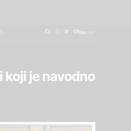
/
SRB
ENG
 koji je navodno