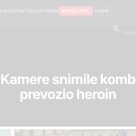
NJA
VESTI
INTERVJU
O NAMA
PODRŽI KRIK
LOGIN
 Kamere snimile kombi
prevozio heroin