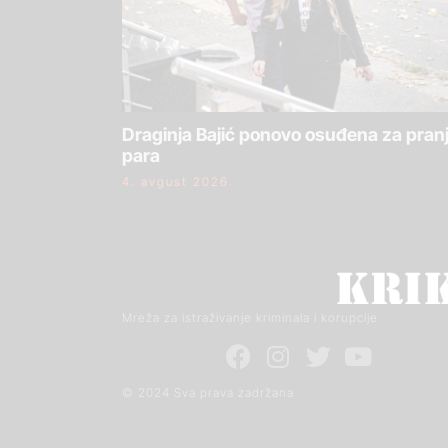
Draginja Bajić ponovo osuđena za pran
para
4. avgust 2026.
Mreža za istraživanje kriminala i korupcije
© 2024 Sva prava zadržana