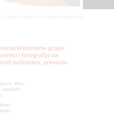
to: Udruženje građana Sveti Sava/ilustracija KRIK)
zovao kriminalnu grupu
nimci i fotografije sa
tvrdi tužilaštvo, prevozio
jevca, Niša,
, optuženi
u.
rogu i
Mladen