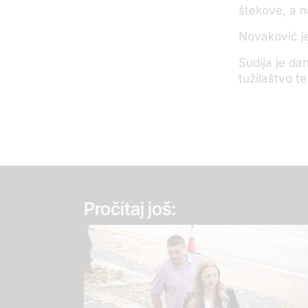
štekove, a n
Novaković je
Sudija je da
tužilaštvo t
Pročitaj još: