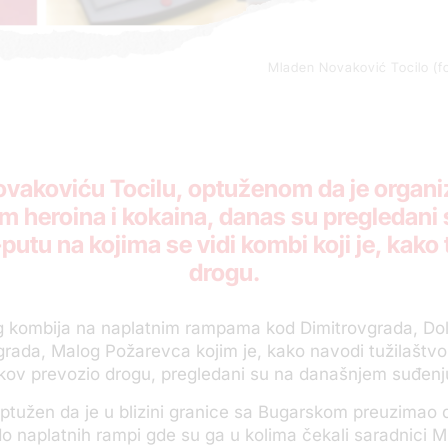
Mladen Novaković Tocilo (fo
vakoviću Tocilu, optuženom da je organi
m heroina i kokaina, danas su pregledani s
utu na kojima se vidi kombi koji je, kako 
drogu.
g kombija na naplatnim rampama kod Dimitrovgrada, Dol
rada, Malog Požarevca kojim je, kako navodi tužilaštvo
kov prevozio drogu, pregledani su na današnjem suđenj
ptužen da je u blizini granice sa Bugarskom preuzimao d
do naplatnih rampi gde su ga u kolima čekali saradnici 