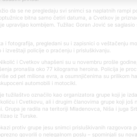
ožio da se ne pregledaju svi snimci sa naplatnih rampi p
optužnice bitna samo četiri datuma, a Cvetkov je prizna
je upravljao kombijem. Tužilac Goran Jović se saglasio
 i fotografija, pregledani su i zapisnici o veštačenju mo
 i izveštaji policije o praćenju i prisluškivanju.
ikolić i Cvetkov uhapšeni su u novembru prošle godine, 
šenja pronašla oko 77 kilograma heroina. Policija je proc
više od pet miliona evra, a osumnjičenima su prilikom h
 skupoceni automobili i motocikl.
e tužilaštvo označilo kao organizatora grupe koji je izd
koliću i Cvetkovu, ali i drugim članovima grupe koji još 
i. Grupa je radila na teritoriji Mladenovca, Niša i juga Sr
tizao iz Turske.
okazi protiv grupe jesu snimci prisluškivanih razgovora 
prezno govorili o nelegalnom poslu – spominjali su nova