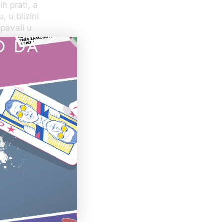
h prati, a
, u blizini
opavali u
O DA
renosio
a, vidi se da
ofiju“,
eklo.
do Surčina,
 te Turke“,
nike i tako