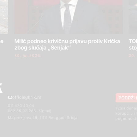
je
Milić podneo krivičnu prijavu protiv Krička
TOK
zbog slučaja „Senjak“
sto
30. jul 2026.
30.
office@krik.rs
PODRŽI 
011 420 43 04
Tvoja dona
062 85 03 266 (Signal)
korupciju i
Makenzijeva 46, 11111 Beograd, Srbija
pogodnosti