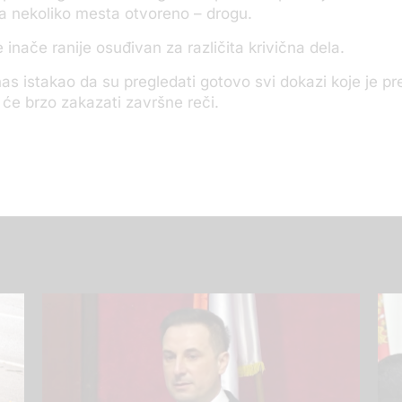
a nekoliko mesta otvoreno – drogu.
 inače ranije osuđivan za različita krivična dela.
nas istakao da su pregledati gotovo svi dokazi koje je pr
e će brzo zakazati završne reči.