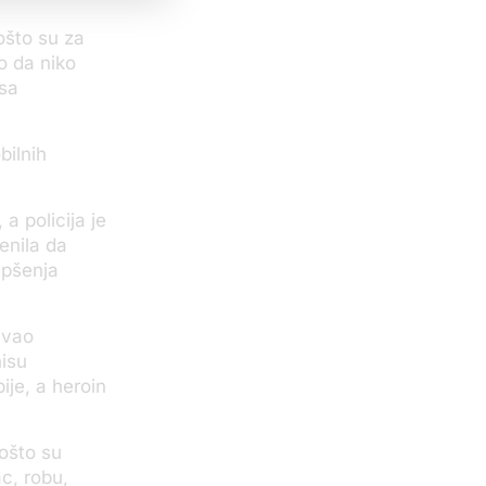
ošto su za
o da niko
 sa
bilnih
a policija je
enila da
apšenja
avao
nisu
bije, a heroin
pošto su
c, robu,