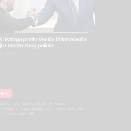
: Istraga protiv Vesića i Momirovića
ji u mestu zbog policije
 jul 2026.
KRIK
cija nam pomaže da i dalje otkrivamo
 kriminal, a mi uzvraćamo poklonima i različitim
ma na portalu KRIK.