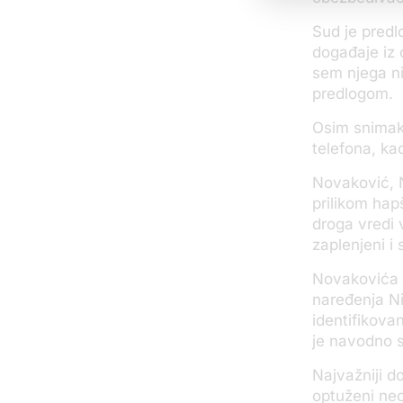
Sud je predl
događaje iz 
sem njega ni
predlogom.
Osim snimaka
telefona, kao
Novaković, N
prilikom hap
droga vredi 
zaplenjeni i
Novakovića j
naređenja Ni
identifikovan
je navodno s
Najvažniji d
optuženi neo