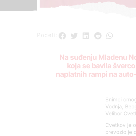
Podeli:
Na suđenju Mladenu No
koja se bavila šverco
naplatnih rampi na auto-p
Snimci crno
Vodnja, Beog
Velibor Cvet
Cvetkov je o
prevozio je 