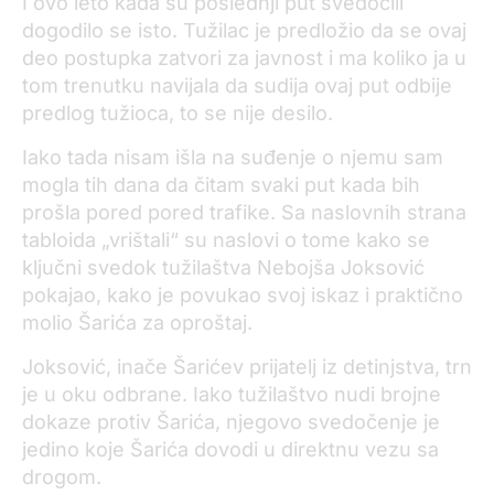
I ovo leto kada su poslednji put svedočili
dogodilo se isto. Tužilac je predložio da se ovaj
deo postupka zatvori za javnost i ma koliko ja u
tom trenutku navijala da sudija ovaj put odbije
predlog tužioca, to se nije desilo.
Iako tada nisam išla na suđenje o njemu sam
mogla tih dana da čitam svaki put kada bih
prošla pored pored trafike. Sa naslovnih strana
tabloida „vrištali“ su naslovi o tome kako se
ključni svedok tužilaštva Nebojša Joksović
pokajao, kako je povukao svoj iskaz i praktično
molio Šarića za oproštaj.
Joksović, inače Šarićev prijatelj iz detinjstva, trn
je u oku odbrane. Iako tužilaštvo nudi brojne
dokaze protiv Šarića, njegovo svedočenje je
jedino koje Šarića dovodi u direktnu vezu sa
drogom.