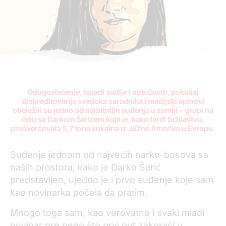
Odugovlačenje, ispadi sudije i optuženih, pokušaj
diskreditovanja svedoka saradnika i medijski spinovi
obeležili su jedno od najbitnijih suđenja u zemlji – grupi na
čelu sa Darkom Šarićem koja je, kako tvrdi tužilaštvo,
prošvercovala 5,7 tona kokaina iz Južne Amerike u Evropu.
Suđenje jednom od najvećih narko-bosova sa
naših prostora, kako je Darko Šarić
predstavljen, ujedno je i prvo suđenje koje sam
kao novinarka počela da pratim.
Mnogo toga sam, kao verovatno i svaki mladi
novinar pre nego što prvi put zakorači u