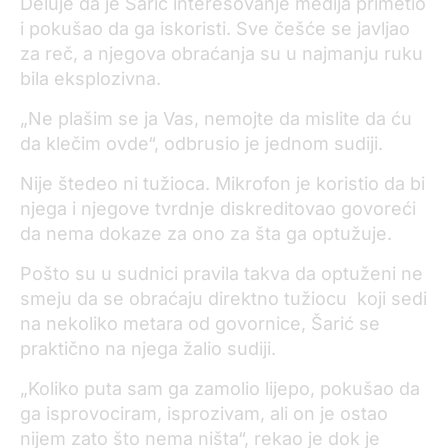
Deluje da je Šarić interesovanje medija primetio
i pokušao da ga iskoristi. Sve češće se javljao
za reč, a njegova obraćanja su u najmanju ruku
bila eksplozivna.
„Ne plašim se ja Vas, nemojte da mislite da ću
da klečim ovde“, odbrusio je jednom sudiji.
Nije štedeo ni tužioca. Mikrofon je koristio da bi
njega i njegove tvrdnje diskreditovao govoreći
da nema dokaze za ono za šta ga optužuje.
Pošto su u sudnici pravila takva da optuženi ne
smeju da se obraćaju direktno tužiocu koji sedi
na nekoliko metara od govornice, Šarić se
praktično na njega žalio sudiji.
„Koliko puta sam ga zamolio lijepo, pokušao da
ga isprovociram, isprozivam, ali on je ostao
nijem zato što nema ništa“, rekao je dok je