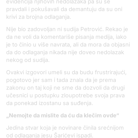
evidencija njihovih nedolazaka pa su se
pravdali i pokušavali da demantuju da su oni
krivi za brojna odlaganja.
Nije bio zadovoljan ni sudija Petrović. Rekao je
da ne voli da komentariše pisanja medija, iako
je to činio u više navrata, ali da mora da objasni
da do odlaganja nikada nije doveo nedolazak
nekog od sudija.
Ovakvi izgovori umeli su da budu frustrirajući,
pogotovo jer sam i tada znala da je prema
zakonu on taj koji ne sme da dozvoli da drugi
učesnici u postupku zloupotrebe svoja prava
da ponekad izostanu sa suđenja.
„Nemojte da mislite da ću da klečim ovde“
Jedina stvar koja je novinare činila srećnijom
od odlaganja jesu Šarićevi ispadi.