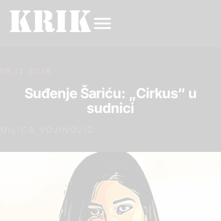
09.12.2018.
Suđenje Šariću: „Cirkus“ u
sudnici
MILICA VOJINOVIĆ