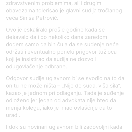
zdravstvenim problemima, ali i drugim
obavezama tolerisao je glavni sudija tročlanog
veća Siniša Petrović.
Ovo je eskaliralo prošle godine kada se
dešavalo da i po nekoliko dana zaredom
dođem samo da bih čula da se suđenje neće
održati i eventualno poneki prigovor tužioca
koji je insistirao da sudija ne dozvoli
odugovlačenje odbrane.
Odgovor sudije uglavnom bi se svodio na to da
on tu ne može ništa – „Nije do suda, viša sila“,
kazao je jednom pri odlaganju. Tada je suđenje
odloženo jer jedan od advokata nije hteo da
menja kolegu, iako je imao ovlašćnje da to
uradi.
I dok su novinari uglavnom bili zadovoljni kada