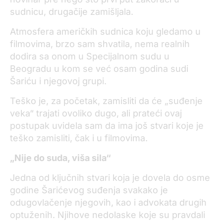
sudnicu, drugačije zamišljala.
Atmosfera američkih sudnica koju gledamo u
filmovima, brzo sam shvatila, nema realnih
dodira sa onom u Specijalnom sudu u
Beogradu u kom se već osam godina sudi
Šariću i njegovoj grupi.
Teško je, za početak, zamisliti da će „suđenje
veka“ trajati ovoliko dugo, ali prateći ovaj
postupak uvidela sam da ima još stvari koje je
teško zamisliti, čak i u filmovima.
„Nije do suda, viša sila“
Jedna od ključnih stvari koja je dovela do osme
godine Šarićevog suđenja svakako je
odugovlačenje njegovih, kao i advokata drugih
optuženih. Njihove nedolaske koje su pravdali