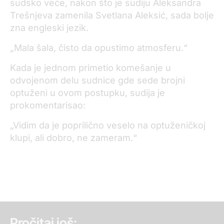
sudsko veće, nakon što je sudiju Aleksandra
Trešnjeva zamenila Svetlana Aleksić, sada bolje
zna engleski jezik.
„Mala šala, čisto da opustimo atmosferu.“
Kada je jednom primetio komešanje u
odvojenom delu sudnice gde sede brojni
optuženi u ovom postupku, sudija je
prokomentarisao:
„Vidim da je poprilično veselo na optuženičkoj
klupi, ali dobro, ne zameram.“
Pročitaj još: