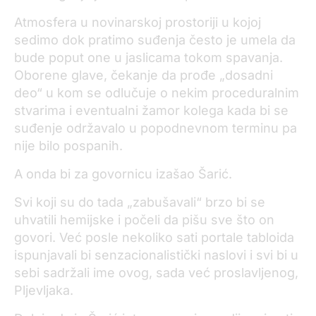
Atmosfera u novinarskoj prostoriji u kojoj
sedimo dok pratimo suđenja često je umela da
bude poput one u jaslicama tokom spavanja.
Oborene glave, čekanje da prođe „dosadni
deo“ u kom se odlučuje o nekim proceduralnim
stvarima i eventualni žamor kolega kada bi se
suđenje održavalo u popodnevnom terminu pa
nije bilo pospanih.
A onda bi za govornicu izašao Šarić.
Svi koji su do tada „zabušavali“ brzo bi se
uhvatili hemijske i počeli da pišu sve što on
govori. Već posle nekoliko sati portale tabloida
ispunjavali bi senzacionalistički naslovi i svi bi u
sebi sadržali ime ovog, sada već proslavljenog,
Pljevljaka.