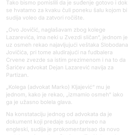
Tako bismo pomislili da je suđenje gotovo i dok
se hvatamo za kvaku čuli poneku šalu kojom bi
sudija voleo da zatvori ročište.
„Ovo Jovičić, naglašavam zbog kolege
Lazarevića, ima neki u Zvezdi sličan“, jednom je
uz osmeh rekao najavljujući veštaka Slobodana
Jovičića, pri tome aludirajući na fudbalera
Crvene zvezde sa istim prezimenom i na to da
Šarićev advokat Dejan Lazarević navija za
Partizan.
„Kolega (advokat Marko) Kljajević“ mu je
jednom, kako je rekao, „izmamio osmeh“ iako
ga je užasno bolela glava.
Na konstataciju jednog od advokata da je
dokument koji predaje sudu preveo na
engleski, sudija je prokomentarisao da novo