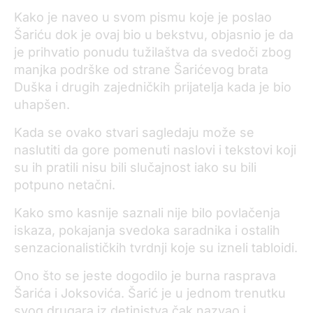
Kako je naveo u svom pismu koje je poslao
Šariću dok je ovaj bio u bekstvu, objasnio je da
je prihvatio ponudu tužilaštva da svedoči zbog
manjka podrške od strane Šarićevog brata
Duška i drugih zajedničkih prijatelja kada je bio
uhapšen.
Kada se ovako stvari sagledaju može se
naslutiti da gore pomenuti naslovi i tekstovi koji
su ih pratili nisu bili slučajnost iako su bili
potpuno netačni.
Kako smo kasnije saznali nije bilo povlačenja
iskaza, pokajanja svedoka saradnika i ostalih
senzacionalističkih tvrdnji koje su izneli tabloidi.
Ono što se jeste dogodilo je burna rasprava
Šarića i Joksovića. Šarić je u jednom trenutku
svog drugara iz detinjstva čak nazvao i