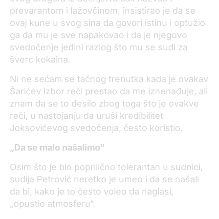
prevarantom i lažovčinom, insistirao je da se
ovaj kune u svog sina da govori istinu i optužio
ga da mu je sve napakovao i da je njegovo
svedočenje jedini razlog što mu se sudi za
šverc kokaina.
Ni ne sećam se tačnog trenutka kada je ovakav
Šarićev izbor reči prestao da me iznenađuje, ali
znam da se to desilo zbog toga što je ovakve
reči, u nastojanju da uruši kredibilitet
Joksovićevog svedočenja, često koristio.
„Da se malo našalimo“
Osim što je bio poprilično tolerantan u sudnici,
sudija Petrović neretko je umeo i da se našali
da bi, kako je to često voleo da naglasi,
„opustio atmosferu“.