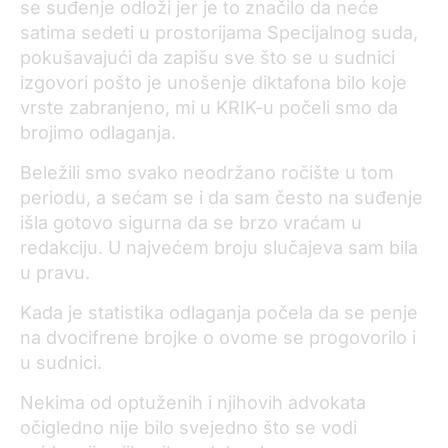
se suđenje odloži jer je to značilo da neće
satima sedeti u prostorijama Specijalnog suda,
pokušavajući da zapišu sve što se u sudnici
izgovori pošto je unošenje diktafona bilo koje
vrste zabranjeno, mi u KRIK-u počeli smo da
brojimo odlaganja.
Beležili smo svako neodržano ročište u tom
periodu, a sećam se i da sam često na suđenje
išla gotovo sigurna da se brzo vraćam u
redakciju. U najvećem broju slučajeva sam bila
u pravu.
Kada je statistika odlaganja počela da se penje
na dvocifrene brojke o ovome se progovorilo i
u sudnici.
Nekima od optuženih i njihovih advokata
očigledno nije bilo svejedno što se vodi