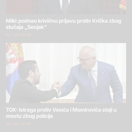
Milić podneo krivičnu prijavu protiv Krička zbog
slučaja „Senjak“
30. jul 2026.
TOK: Istraga protiv Vesića i Momirovića stoji u
mestu zbog policije
30. jul 2026.