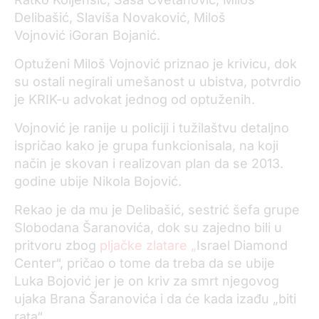
Delibašić, Slaviša Novaković,
Miloš
Vojnović iGoran Bojanić
.
Optuženi Miloš Vojnović priznao je krivicu,
dok
su ostali
negirali umešanost u ubistva, potvrdio
je KRIK-u advokat jednog od optuženih.
Vojnović je ranije u policiji i tužilaštvu detaljno
ispričao kako je grupa funkcionisala,
na koji
način je skovan i realizovan plan da se
2013.
godine
ubije Nikola
Bojović
.
Rekao
je
da mu je Delibašić, sestrić šefa grupe
Slobodana Šaranovića, dok su zajedno bili u
pritvoru zbog
pljačke zlatare „
Israel Diamond
Center“
, pričao o tome da treba da se ubije
Luka Bojović jer je on kriv za smrt njegovog
ujaka Brana Šaranovića i da će kada izađu „biti
rata“.