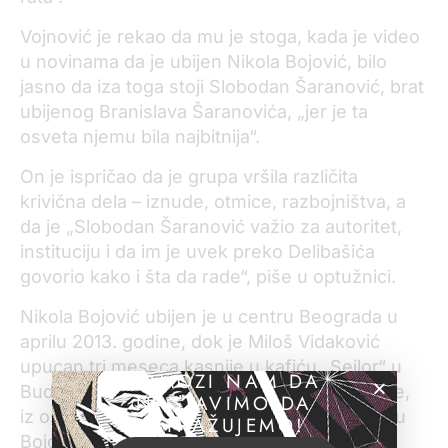
Vojnović je
rekao
da mu je stoga, kada je video
u novinama da je ubijen Nikola Bojović, bilo
jasno da iza toga stoji Slobodan Šaranović, brat
ubijenog Branislava Šaranovića, „jer je ta
osveta njemu bila najbitnija“.
On je ispričao da je grupa vršila različita
krivična dela – iznude, otmice, razbojništva, a
da je „Slobodan Šaranović važio za autoritet,
instituciju i da im je uvek preko Delibašića
govorio kako i šta da rade“, piše u optužnici.
Nikola Bojović ubijen je u centru Beograda u
aprilu 2013. godine, dok je Miloš Vidaković
upucan tri meseca kasnije u kafiću „Sejlor“ u
POMOZI NAM DA
Budvi. Ubijeni su, prema navodima optužnice,
NASTAVIMO DA
iz osvete – Slobodan Šaranović krivio je Luku
ISTRAŽUJEMO!
Bojovića za smrt svog brata, poznatog