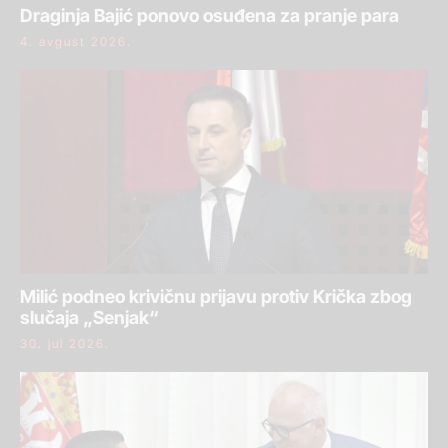
Draginja Bajić ponovo osuđena za pranje para
4. avgust 2026.
Milić podneo krivičnu prijavu protiv Krička zbog
slučaja „Senjak“
30. jul 2026.