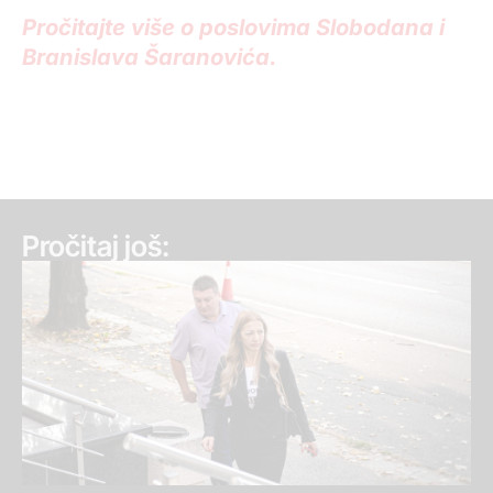
Pročitajte više o poslovima Slobodana i
Branislava Šaranovića.
Pročitaj još: