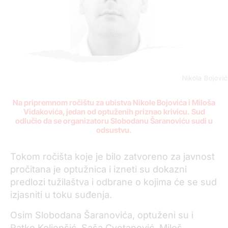
Nikola Bojović
Na
pripremno
m
ročišt
u za ubistva Nikole Bojovića i Miloša
Vidakovića, jedan od optuženih priznao krivicu.
S
ud
odlučio da se
organizatoru
Slobodanu Šaranoviću sudi u
odsustvu.
Tokom ročišta
koje je bilo zatvoreno za javnost
pročitana je optužnica i izneti su dokazni
predlozi tužilaštva i odbrane o kojima će se sud
izjasniti u toku suđenja.
Osim Slobodana Šaranovića,
optuženi su i
Ratko Koljenšić, Saša Cvetanović, Miloš