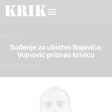
28.12.2016.
Suđenje za ubistvo Bojovića:
Vojnović priznao krivicu
BOJANA PAVLOVIĆ