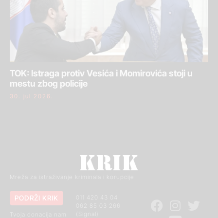
TOK: Istraga protiv Vesića i Momirovića stoji u
mestu zbog policije
30. jul 2026.
Mreža za istraživanje kriminala i korupcije
PODRŽI KRIK
011 420 43 04
062 85 03 266
(Signal)
Tvoja donacija nam