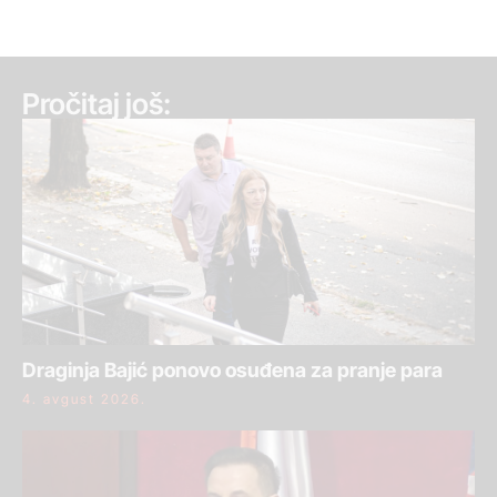
Pročitaj još:
Draginja Bajić ponovo osuđena za pranje para
4. avgust 2026.