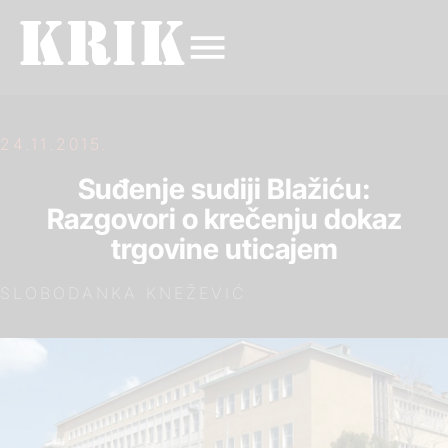
24.11.2015.
Suđenje sudiji Blažiću:
Razgovori o krečenju dokaz
trgovine uticajem
SLOBODАNKА KNEŽEVIĆ