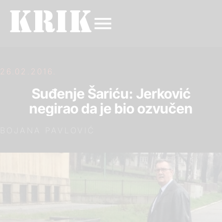
26.02.2016.
Suđenje Šariću: Jerković
negirao da je bio ozvučen
BOJANA PAVLOVIĆ