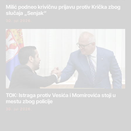
Milić podneo krivičnu prijavu protiv Krička zbog
slučaja „Senjak“
30. jul 2026.
TOK: Istraga protiv Vesića i Momirovića stoji u
mestu zbog policije
30. jul 2026.