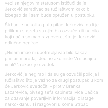
vezi sa njegovim statusom ističući da je
Jerković sarađivao sa tužilaštvom kako bi
izbegao da i sam bude optužen u postupku.
Štrbac je nekoliko puta pitao Jerkovića da li je
prilikom susreta sa njim bio ozvučen ili na bilo
koji način snimao razgovore, što je Jerković
odlučno negirao.
„Nisam imao ni upotrebljavao bilo kakav
prislušni uređaj. Jedino ako niste Vi slučajno
imali?“, rekao je svedok.
Jerković je negirao i da su ga ozvučili policija i
tužilaštvo što je važno za drugi postupak u kom
će Jerković svedočiti – protiv Branka
Lazarevića, bivšeg šefa kabineta Ivice Dačića
za odavanje poverljivih informacija iz istage
narko-klanu. Ti razgovori u kome Štrbac