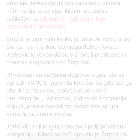
priznaje Jerkoviću da mu Lazarević otkriva
informacije iz istrage, ključni su dokaz
tužilaštva, a
odbrana ih odbacuje kao
nezakonito pribavljene
.
Štrpca je zanimalo koliko je puta Jerković sreo
Šarića i da li je ikad od njega dobio novac.
Jerković je rekao da se o prodaji preduzeća i
cenama dogovarao sa Štrpcem.
„Prvo sam se sa Vama dogovorio gde ste se
ugradili 50.000, pa onda kod Šarića gde ste ga
ubedili za tu cenu“, opisao je Jerković
preuzimanje „Jedinstva“, jedne od kompanija
koju je, prema navodima optužnice, grupa
koristila za pranje novca.
Jerković, koji je grupi prodao i poljoprivrednu
kompaniju „Mladi borac“, optužio je Štrpca da