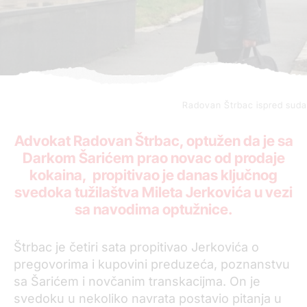
Radovan Štrbac ispred suda
Advokat Radovan Štrbac, optužen da je sa
Darkom Šarićem prao novac od prodaje
kokaina, propitivao je danas ključnog
svedoka tužilaštva Mileta Jerkovića u vezi
sa navodima optužnice.
Štrbac je četiri sata propitivao Jerkovića o
pregovorima i kupovini preduzeća, poznanstvu
sa Šarićem i novčanim transkacijma. On je
svedoku u nekoliko navrata postavio pitanja u