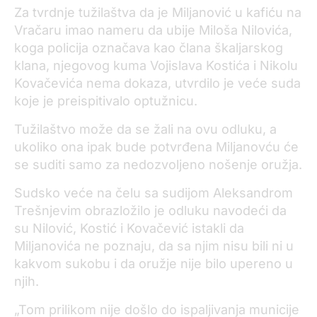
Za tvrdnje tužilaštva da je Miljanović u kafiću na
Vračaru imao nameru da ubije Miloša Nilovića,
koga policija označava kao člana škaljarskog
klana, njegovog kuma Vojislava Kostića i Nikolu
Kovačevića nema dokaza, utvrdilo je veće suda
koje je preispitivalo optužnicu.
Tužilaštvo može da se žali na ovu odluku, a
ukoliko ona ipak bude potvrđena Miljanovću će
se suditi samo za nedozvoljeno nošenje oružja.
Sudsko veće na čelu sa sudijom Aleksandrom
Trešnjevim obrazložilo je odluku navodeći da
su Nilović, Kostić i Kovačević istakli da
Miljanovića ne poznaju, da sa njim nisu bili ni u
kakvom sukobu i da oružje nije bilo upereno u
njih.
„Tom prilikom nije došlo do ispaljivanja municije