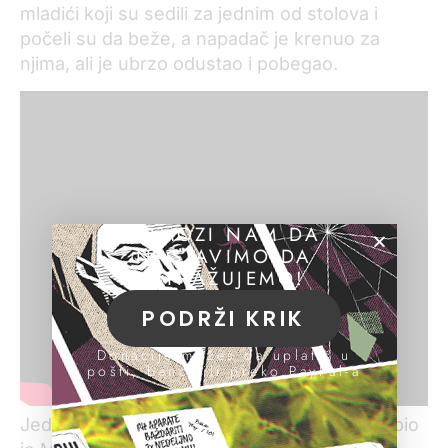
mladići koji su sedili za jednim od stolova i
počeli su da beže, a napadač je krenuo za
njima, ali je ubrzo odustao i pobegao.
POMOZI NAM DA
NASTAVIMO DA
ISTRAŽUJEMO!
PODRŽI KRIK
Donacije možeš da uplatiš u
pošti, banci ili preko PayPal-a
Jedna od njegovih meta, po svemu sudeći, bio