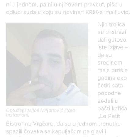
ni u jednom, pa ni u njihovom pravcu“, piše u
odluci suda u koju su novinari KRIK-a imali uvid.
Njih trojica
su u istrazi
dali gotovo
iste izjave –
da su
sredinom
maja prošle
godine oko
četiri sata
popodne
sedeli u
bašti kafića
Optuženi Miloš Miljanović (foto:
Instagram)
„Le Petit
Bistro“ na Vračaru, da su u jednom trenutku
spazili čoveka sa kapuljačom na glavi i