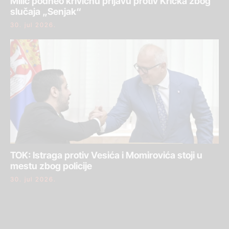
Milić podneo krivičnu prijavu protiv Krička zbog
slučaja „Senjak“
30. jul 2026.
TOK: Istraga protiv Vesića i Momirovića stoji u
mestu zbog policije
30. jul 2026.