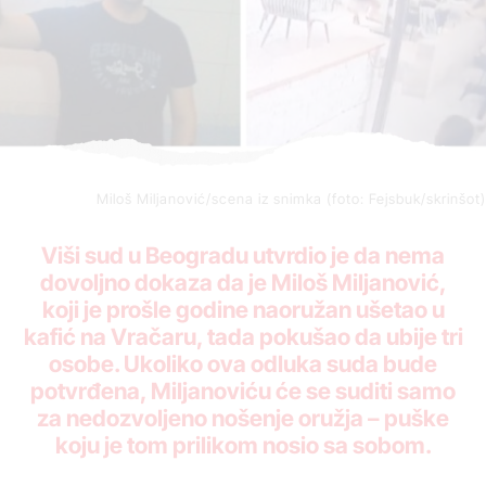
Miloš Miljanović/scena iz snimka (foto: Fejsbuk/skrinšot)
Viši sud u Beogradu utvrdio je da nema
dovoljno dokaza da je Miloš Miljanović,
koji je prošle godine naoružan ušetao u
kafić na Vračaru, tada pokušao da ubije tri
osobe. Ukoliko ova odluka suda bude
potvrđena, Miljanoviću će se suditi samo
za nedozvoljeno nošenje oružja – puške
koju je tom prilikom nosio sa sobom.