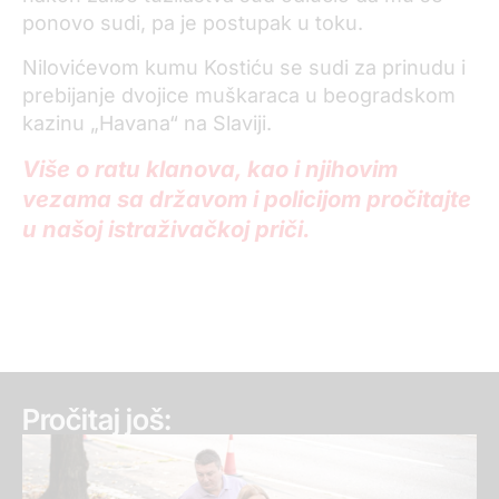
ponovo sudi, pa je postupak u toku.
Nilovićevom kumu Kostiću se sudi za prinudu i
prebijanje dvojice muškaraca u beogradskom
kazinu „Havana“ na Slaviji.
Više o ratu klanova, kao i njihovim
vezama sa državom i policijom pročitajte
u našoj istraživačkoj priči.
Pročitaj još: