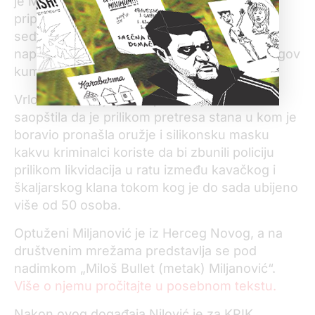
je Miloš Nilović koga policija označava kao
pripadnika škaljarskog klana. On je u lokalu
sedeo u grupi mladića koji su prvi primetili
napadača i pobegli, a među njima je bio i njegov
kum i bivši žandarm Vojislav Kostić.
Vrlo brzo policija je uhapsila Miljanovića i
saopštila da je prilikom pretresa stana u kom je
boravio pronašla oružje i silikonsku masku
kakvu kriminalci koriste da bi zbunili policiju
prilikom likvidacija u ratu između kavačkog i
škaljarskog klana tokom kog je do sada ubijeno
više od 50 osoba.
Optuženi Miljanović je iz Herceg Novog, a na
društvenim mrežama predstavlja se pod
nadimkom „Miloš Bullet (metak) Miljanović“.
Više o njemu pročitajte u posebnom tekstu.
Nakon ovog događaja Nilović je za KRIK