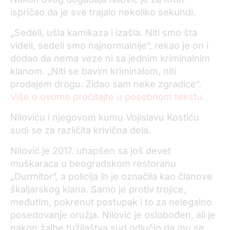
ispričao da je sve trajalo nekoliko sekundi.
„Sedeli, ušla kamikaza i izašla. Niti smo šta
videli, sedeli smo najnormalnije“, rekao je on i
dodao da nema veze ni sa jednim kriminalnim
klanom. „Niti se bavim kriminalom, niti
prodajem drogu. Zidao sam neke zgradice“.
Više o ovome pročitajte u posebnom tekstu.
Niloviću i njegovom kumu Vojislavu Kostiću
sudi se za različita krivična dela.
Nilović je 2017. uhapšen sa još devet
muškaraca u beogradskom restoranu
„Durmitor“, a policija ih je označila kao članove
škaljarskog klana. Samo je protiv trojice,
međutim, pokrenut postupak i to za nelegalno
posedovanje oružja. Nilović je oslobođen, ali je
nakon žalbe tužilaštva sud odlučio da mu se