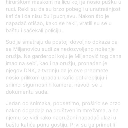
hirurškom maskom na licu koji je nosio pušku u
ruci. Rekli su da su brzo pobegli u unutrašnjost
kafića i da nisu čuli pucnjavu. Nakon što je
napadač otišao, kako se rekli, vratili su se u
baštu i sačekali policiju.
Sudije smatraju da postoji dovoljno dokaza da
se Miljanoviću sudi za nedozvoljeno nošenje
oružja. Na garderobi koju je Miljanović tog dana
imao na sebi, kao i na oružju, pronađen je
njegov DNK, a tvrdnju da je ove predmete
nosio prilikom upada u kafić potkrepljuju i
snimci sigurnosnih kamera, navodi se u
dokumentu suda.
Jedan od snimaka, podsetimo, proširio se brzo
nakon događaja na društvenim mrežama, a na
njemu se vidi kako naoružani napadač ulazi u
baštu kafića punu gostiju. Prvi su ga primetili