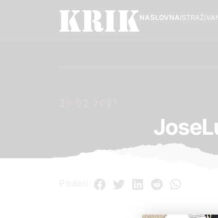
NASLOVNA
ISTRAŽIVA
30.03.2021.
JoseL
Podeli: