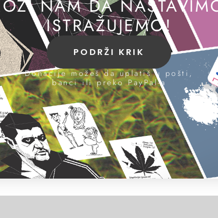
OZI NAM DA NASTAVIM
ISTRAŽUJEMO!
PODRŽI KRIK
Donacije možeš da uplatiš u pošti,
banci ili preko PayPal-a