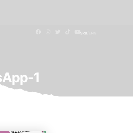
/
SRB
ENG
sApp-1