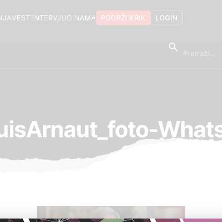
NJA
VESTI
INTERVJU
O NAMA
PODRŽI KRIK
LOGIN
uisArnaut_foto-What