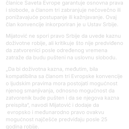
članice Saveta Evrope garantuje osnovna prava
i slobode, a članom tri zabranjuje nečovečno ili
ponižavajuće postupanje ili kažnjavanje. Ovaj
član konvencije inkorporiran je u Ustav Srbije.
Mijatović ne spori pravo Srbije da uvede kaznu
doživotne robije, ali kritikuje što nije predviđeno
da zatvorenici posle određenog vremena
zatraže da budu pušteni na uslovnu slobodu.
„Da bi doživotna kazna, međutim, bila
kompatibilna sa članom tri Evropske konvencije
o ljudskim pravima mora postojati mogućnost
njenog smanjivanja, odnosno mogućnost da
zatvorenik bude pušten i da se njegova kazna
preispita“, navodi Mijatović i dodaje da
evropsko i međunarodno pravo ovakvu
mogućnost najčešće predviđaju posle 25
godina robije.