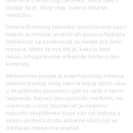
izbačena iz Krivičnog zakonika“, ističe Gajić i
dodaje da je, zbog toga, ovakvo rešenje
neodrživo.
Izmene Krivičnog zakonika i pooštravanje kazni
najavio je ministar unutrašnjih poslova Nebojša
Stefanović na konferenciji za medije pre četiri
meseca. Motiv za ovo bio je, kako je tada
rekao, omogućavanje efikasnije borbe protiv
kriminala.
Ministarstvo pravde je krajem prošlog meseca
objavilo predlog ovog zakona koji je ubrzo ušao
u skupštinsku proceduru gde se sada o njemu
raspravlja. Najveći deo opozicije, međutim, ne
učestvuje u ovoj raspravi jer je nedavno
napustio skupštinske klupe kao vid bojkota u
sklopu protesta protiv aktuelne vlasti koji se
održavaju mesecima unazad.