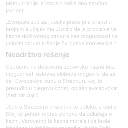
pismu i ranije je iznosio veliki deo stručne
javnosti.
„Evropski sud za ljudska prava je u praksi u
brojnim slučajevima utvrdio da je propisivanje
kazne doživotnog zatvora bez mogućnosti za
uslovni otpust kršenje Evropske konvencije.“
Neodrživo rešenje
Osuđenik na doživotnu zatvorsku kaznu bez
mogućnosti uslovne slobode mogao bi da se
žali Evropskom sudu u Strazburu koji bi
presudio u njegovu korist, objašnjava advokat
Vladimir Gajić.
„Sud u Strazburu bi ukinuo tu odluku, a sud u
Srbiji bi potom morao ponovo da odlučuje o
kazni. Verovatno bi kazna morala i da bude