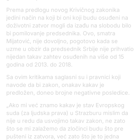
Prema predlogu novog Krivičnog zakonika
jedini način na koji bi oni koji budu osuđeni na
doživotni zatvor mogli da izađu na slobodu bilo
bi pomilovanje predsednika. Ovo, smatra
Mijatović, nije dovoljno, pogotovo kada se
uzme u obzir da predsednik Srbije nije prihvatio
nijedan takav zahtev osuđenih na više od 15
godina od 2013. do 2018.
Sa ovim kritikama saglasni su i pravnici koji
navode da bi zakon, onakav kakav je
predložen, doneo brojne negativne posledice.
„Ako mi već znamo kakav je stav Evropskog
suda (za ljudska prava) u Strazburu mislim da
nije u redu da usvojimo takav zakon, ne zato
što se mi zalažemo da zločinci budu što pre
pušteni iz zatvora, već zato što je to jedna