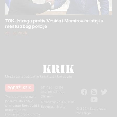
TOK: Istraga protiv Vesića i Momirovića stoji u
mestu zbog policije
30. jul 2026.
Mreža za istraživanje kriminala i korupcije
PODRŽI KRIK
011 420 43 04
062 85 03 266
(Signal)
Tvoja donacija nam
pomaže da i dalje
Makenzijeva 46, 11111
otkrivamo korupciju i
Beograd, Srbija
© 2024 Sva prava
kriminal, a mi
zadržana
uzvraćamo poklonima