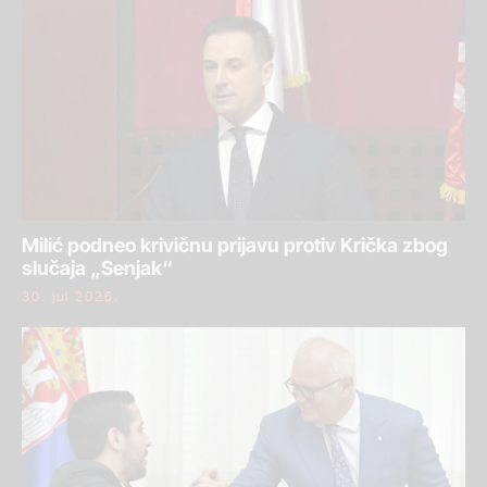
Milić podneo krivičnu prijavu protiv Krička zbog
slučaja „Senjak“
30. jul 2026.