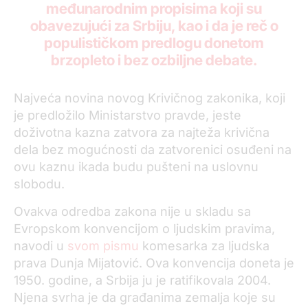
međunarodnim propisima koji su
obavezujući za Srbiju, kao i da je reč o
populističkom predlogu donetom
brzopleto i bez ozbiljne debate.
Najveća novina novog Krivičnog zakonika, koji
je predložilo Ministarstvo pravde, jeste
doživotna kazna zatvora za najteža krivična
dela bez mogućnosti da zatvorenici osuđeni na
ovu kaznu ikada budu pušteni na uslovnu
slobodu.
Ovakva odredba zakona nije u skladu sa
Evropskom konvencijom o ljudskim pravima,
navodi u
svom pismu
komesarka za ljudska
prava Dunja Mijatović. Ova konvencija doneta je
1950. godine, a Srbija ju je ratifikovala 2004.
Njena svrha je da građanima zemalja koje su