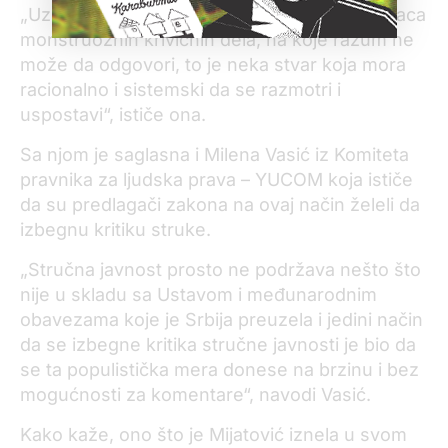
„Uz sve razumevanje da postoje žrtve učinilaca
monstruoznih krivičnih dela, na koje razum ne
može da odgovori, to je neka stvar koja mora
racionalno i sistemski da se razmotri i
uspostavi“, ističe ona.
Sa njom je saglasna i Milena Vasić iz Komiteta
pravnika za ljudska prava – YUCOM koja ističe
da su predlagači zakona na ovaj način želeli da
izbegnu kritiku struke.
„Stručna javnost prosto ne podržava nešto što
nije u skladu sa Ustavom i međunarodnim
obavezama koje je Srbija preuzela i jedini način
da se izbegne kritika stručne javnosti je bio da
se ta populistička mera donese na brzinu i bez
mogućnosti za komentare“, navodi Vasić.
Kako kaže, ono što je Mijatović iznela u svom