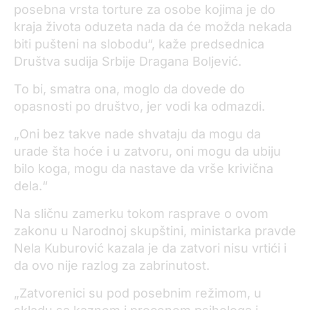
posebna vrsta torture za osobe kojima je do
kraja života oduzeta nada da će možda nekada
biti pušteni na slobodu“, kaže predsednica
Društva sudija Srbije Dragana Boljević.
To bi, smatra ona, moglo da dovede do
opasnosti po društvo, jer vodi ka odmazdi.
„Oni bez takve nade shvataju da mogu da
urade šta hoće i u zatvoru, oni mogu da ubiju
bilo koga, mogu da nastave da vrše krivična
dela.“
Na sličnu zamerku tokom rasprave o ovom
zakonu u Narodnoj skupštini, ministarka pravde
Nela Kuburović kazala je da zatvori nisu vrtići i
da ovo nije razlog za zabrinutost.
„Zatvorenici su pod posebnim režimom, u