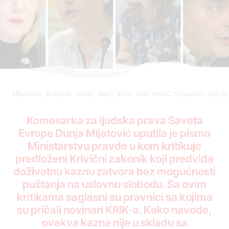
Mijatović, Boljević, Vasić, Gajić (foto: coe.int/MC.rs/yucom.org.rs)
Komesarka za ljudska prava Saveta
Evrope Dunja Mijatović uputila je pismo
Ministarstvu pravde u kom kritikuje
predloženi Krivični zakonik koji predviđa
doživotnu kaznu zatvora bez mogućnosti
puštanja na uslovnu slobodu. Sa ovim
kritikama saglasni su pravnici sa kojima
su pričali novinari KRIK-a. Kako navode,
ovakva kazna nije u skladu sa