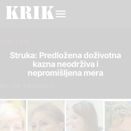
17.05.2019.
Struka: Predložena doživotna
kazna neodrživa i
nepromišljena mera
MILICA VOJINOVIĆ