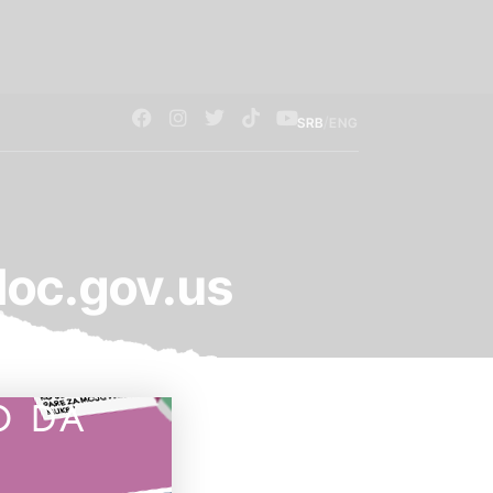
/
SRB
ENG
loc.gov.us
O DA