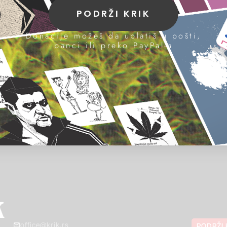
PODRŽI KRIK
Donacije možeš da uplatiš u pošti,
banci ili preko PayPal-a
office@krik.rs
PODRŽI 