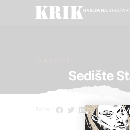
NASLOVNA
ISTRAŽIVA
13.04.2022.
Sedište S
POM
Podeli: