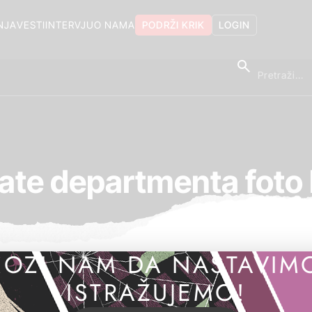
NJA
VESTI
INTERVJU
O NAMA
PODRŽI KRIK
LOGIN
tate departmenta foto 
OZI NAM DA NASTAVIM
ISTRAŽUJEMO!