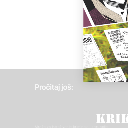
Pročitaj još:
Mreža za istraživanje kriminala i korupcije