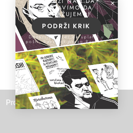
POMOZI NAM DA
NASTAVIMO DA
ISTRAŽUJEMO!
PODRŽI KRIK
Donacije možeš da uplatiš u
pošti, banci ili preko PayPal-a
Pročitaj još: