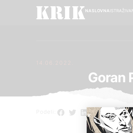
NASLOVNA
ISTRAŽIVA
14.06.2022.
Goran 
POM
Podeli: