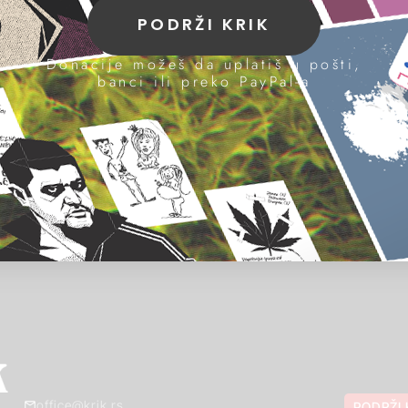
PODRŽI KRIK
Donacije možeš da uplatiš u pošti,
banci ili preko PayPal-a
office@krik.rs
PODRŽI 