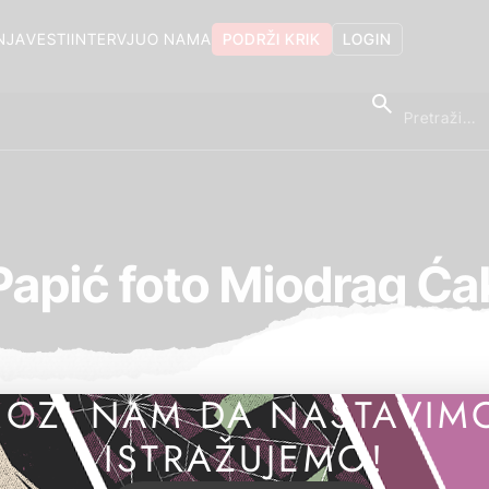
NJA
VESTI
INTERVJU
O NAMA
PODRŽI KRIK
LOGIN
Papić foto Miodrag Ća
OZI NAM DA NASTAVIM
ISTRAŽUJEMO!