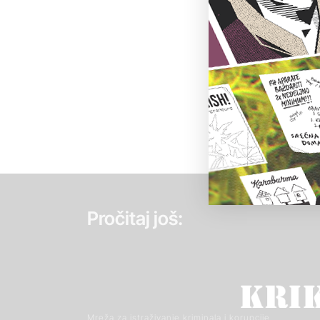
Pročitaj još:
Mreža za istraživanje kriminala i korupcije