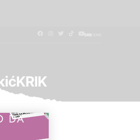
/
SRB
ENG
kićKRIK
O DA