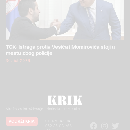
TOK: Istraga protiv Vesića i Momirovića stoji u
mestu zbog policije
30. jul 2026.
Mreža za istraživanje kriminala i korupcije
PODRŽI KRIK
011 420 43 04
062 85 03 266