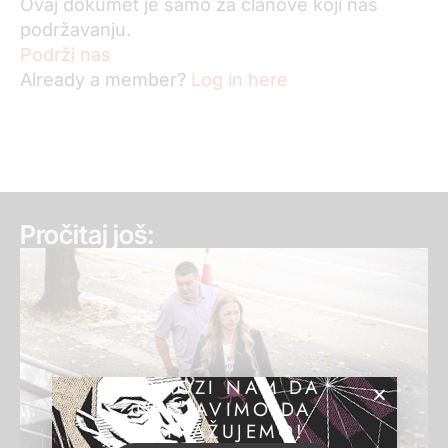
Ovaj dokumet je samo za članove koji nas
podržavanju.
Podrži nas
Already a member?
Log in here
Pročitaj još:
POMOZI NAM DA
NASTAVIMO DA
ISTRAŽUJEMO!