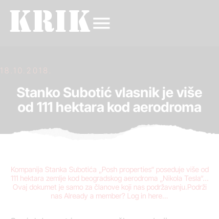
18.10.2018.
Stanko Subotić vlasnik je više
od 111 hektara kod aerodroma
Kompanija Stanka Subotića „Posh properties“ poseduje više od
111 hektara zemlje kod beogradskog aerodroma „Nikola Tesla“…
Ovaj dokumet je samo za članove koji nas podržavanju.Podrži
nas Already a member? Log in here...