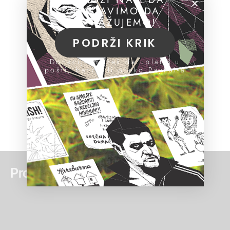
NASTAVIMO DA
ISTRAŽUJEMO!
PODRŽI KRIK
Donacije možeš da uplatiš u
pošti, banci ili preko PayPal-a
Pročitaj još: