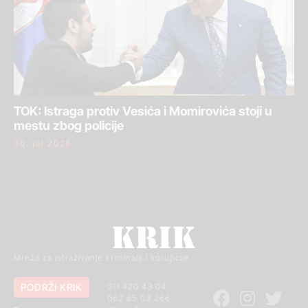
TOK: Istraga protiv Vesića i Momirovića stoji u
mestu zbog policije
30. jul 2026.
Mreža za istraživanje kriminala i korupcije
PODRŽI KRIK
011 420 43 04
062 85 03 266