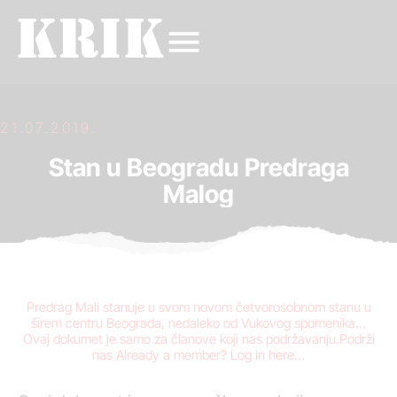
21.07.2019.
Stan u Beogradu Predraga
Malog
Predrag Mali stanuje u svom novom četvorosobnom stanu u
širem centru Beograda, nedaleko od Vukovog spomenika…
Ovaj dokumet je samo za članove koji nas podržavanju.Podrži
nas Already a member? Log in here...