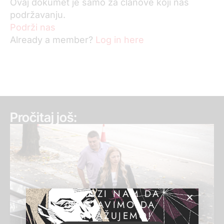
Ovaj dokumet je samo za članove koji nas
podržavanju.
Podrži nas
Already a member?
Log in here
Pročitaj još:
POMOZI NAM DA
NASTAVIMO DA
ISTRAŽUJEMO!