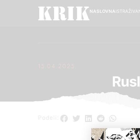
NASLOVNA
ISTRAŽIVA
15.04.2025.
Rus
Podeli:
POM