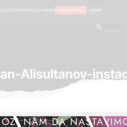
NJA
VESTI
INTERVJU
O NAMA
PODRŽI KRIK
LOGIN
lan-Alisultanov-insta
OZI NAM DA NASTAVIM