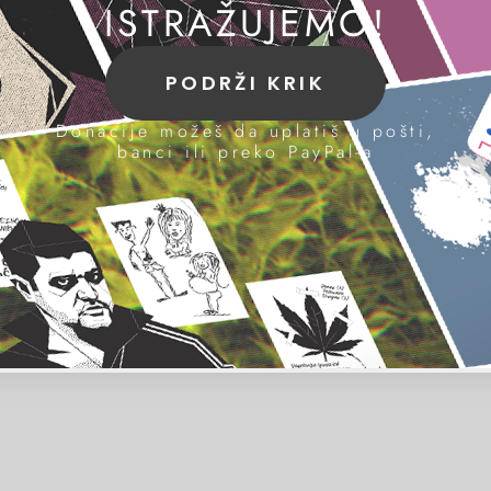
ISTRAŽUJEMO!
PODRŽI KRIK
Donacije možeš da uplatiš u pošti,
banci ili preko PayPal-a