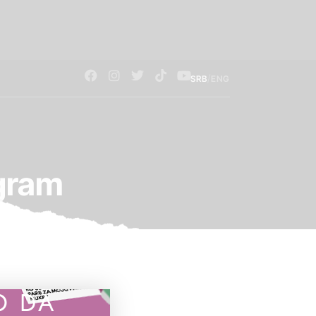
/
SRB
ENG
gram
O DA