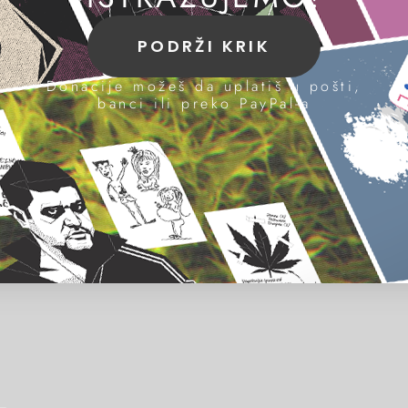
PODRŽI KRIK
Donacije možeš da uplatiš u pošti,
banci ili preko PayPal-a