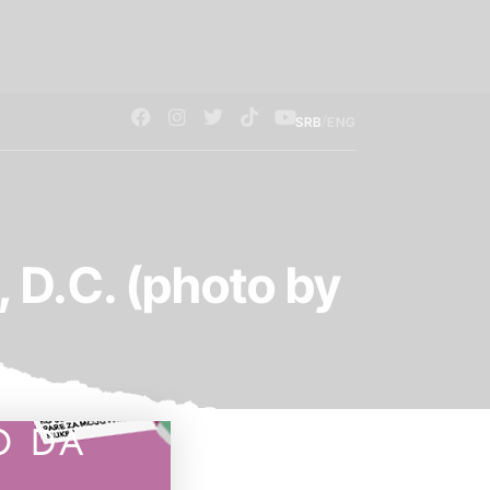
/
SRB
ENG
, D.C. (photo by
O DA