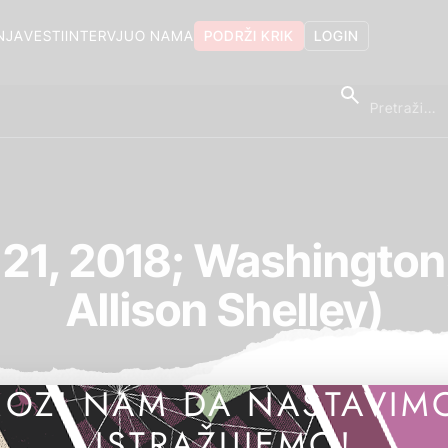
NJA
VESTI
INTERVJU
O NAMA
PODRŽI KRIK
LOGIN
il 21, 2018; Washington
Allison Shelley)
OZI NAM DA NASTAVIM
ISTRAŽUJEMO!