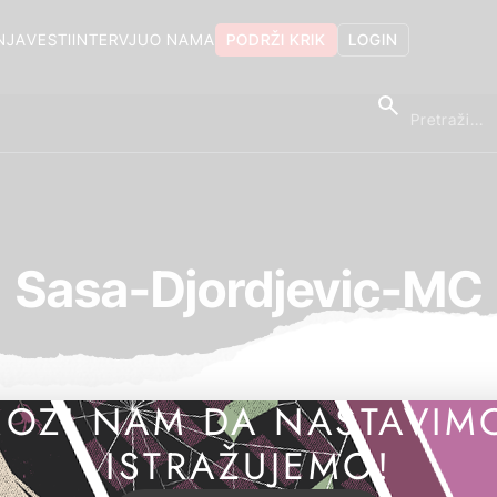
NJA
VESTI
INTERVJU
O NAMA
PODRŽI KRIK
LOGIN
Sasa-Djordjevic-MC
OZI NAM DA NASTAVIM
ISTRAŽUJEMO!