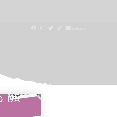
/
SRB
ENG
O DA