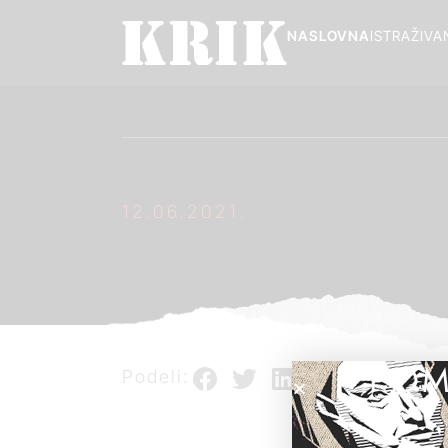
NASLOVNA
ISTRAŽIVA
12.06.2021.
POM
Podeli: