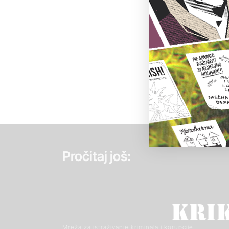
Pročitaj još:
Mreža za istraživanje kriminala i korupcije