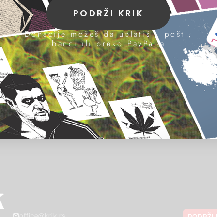
PODRŽI KRIK
Donacije možeš da uplatiš u pošti,
banci ili preko PayPal-a
office@krik.rs
PODRŽI 