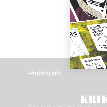
Pročitaj još:
Mreža za istraživanje kriminala i korupcije