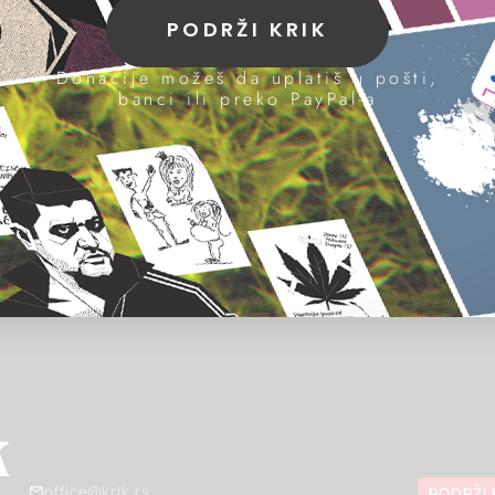
PODRŽI KRIK
Donacije možeš da uplatiš u pošti,
banci ili preko PayPal-a
office@krik.rs
PODRŽI 