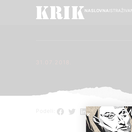
NASLOVNA
ISTRAŽIVA
31.07.2018.
POM
Podeli: