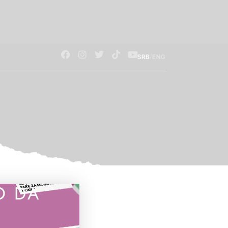
/
SRB
ENG
O DA