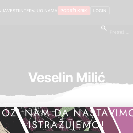
NJA
VESTI
INTERVJU
O NAMA
PODRŽI KRIK
LOGIN
Veselin Milić
OZI NAM DA NASTAVIM
ISTRAŽUJEMO!