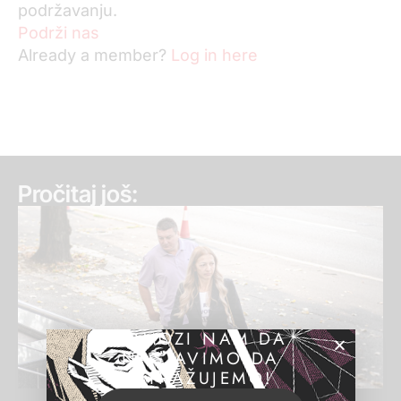
podržavanju.
Podrži nas
Already a member?
Log in here
Pročitaj još:
POMOZI NAM DA
NASTAVIMO DA
ISTRAŽUJEMO!