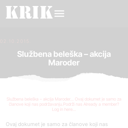
02.10.2015.
Službena beleška – akcija
Maroder
Službena beleška – akcija Maroder… Ovaj dokumet je samo za
članove koji nas podržavanju.Podrži nas Already a member?
Log in here...
Ovaj dokumet je samo za članove koji nas