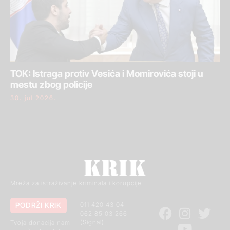
TOK: Istraga protiv Vesića i Momirovića stoji u
mestu zbog policije
30. jul 2026.
Mreža za istraživanje kriminala i korupcije
PODRŽI KRIK
011 420 43 04
062 85 03 266
(Signal)
Tvoja donacija nam