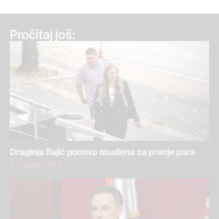
Pročitaj još:
Draginja Bajić ponovo osuđena za pranje para
4. avgust 2026.