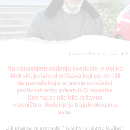
Dragoslav Kosmajac (foto: KRIK)
Na današnjem suđenju svedočio je Veljko
Aleksić, jedan od veštaka koji su utvrdili
da parcela koju je prema optužnici
protivzakonito prisvojio Dragoslav
Kosmajac nije bila državno
vlasništvo. Suđenje je trajalo oko pola
sata.
„Ni pitanja, ni primedbi“, kratko je izjavio tužilac