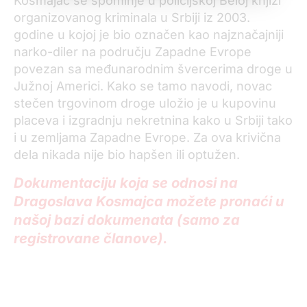
Kosmajac se spominje u policijskoj Beloj knjizi
organizovanog kriminala u Srbiji iz 2003.
godine u kojoj je bio označen kao najznačajniji
narko-diler na području Zapadne Evrope
povezan sa međunarodnim švercerima droge u
Južnoj Americi. Kako se tamo navodi, novac
stečen trgovinom droge uložio je u kupovinu
placeva i izgradnju nekretnina kako u Srbiji tako
i u zemljama Zapadne Evrope. Za ova krivična
dela nikada nije bio hapšen ili optužen.
Dokumentaciju koja se odnosi na
Dragoslava Kosmajca možete pronaći u
našoj bazi dokumenata (samo za
registrovane članove).