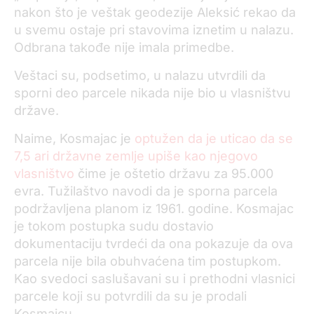
nakon što je veštak geodezije Aleksić rekao da
u svemu ostaje pri stavovima iznetim u nalazu.
Odbrana takođe nije imala primedbe.
Veštaci su, podsetimo, u nalazu utvrdili da
sporni deo parcele nikada nije bio u vlasništvu
države.
Naime, Kosmajac je
optužen da je uticao da se
7,5 ari državne zemlje upiše kao njegovo
vlasništvo
čime je oštetio državu za 95.000
evra. Tužilaštvo navodi da je sporna parcela
podržavljena planom iz 1961. godine. Kosmajac
je tokom postupka sudu dostavio
dokumentaciju tvrdeći da ona pokazuje da ova
parcela nije bila obuhvaćena tim postupkom.
Kao svedoci saslušavani su i prethodni vlasnici
parcele koji su potvrdili da su je prodali
Kosmajcu.