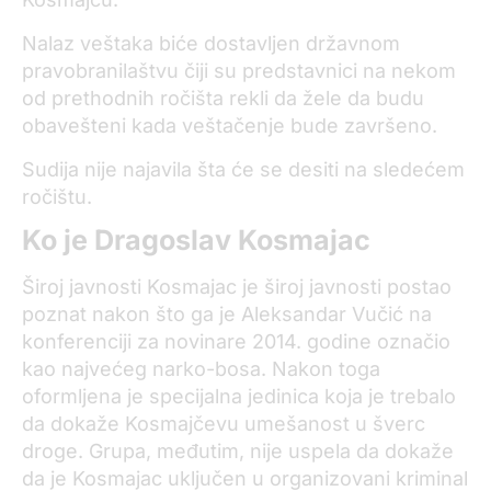
Nalaz veštaka biće dostavljen državnom
pravobranilaštvu čiji su predstavnici na nekom
od prethodnih ročišta rekli da žele da budu
obavešteni kada veštačenje bude završeno.
Sudija nije najavila šta će se desiti na sledećem
ročištu.
Ko je Dragoslav Kosmajac
Široj javnosti Kosmajac je široj javnosti postao
poznat nakon što ga je Aleksandar Vučić na
konferenciji za novinare 2014. godine označio
kao najvećeg narko-bosa. Nakon toga
oformljena je specijalna jedinica koja je trebalo
da dokaže Kosmajčevu umešanost u šverc
droge. Grupa, međutim, nije uspela da dokaže
da je Kosmajac uključen u organizovani kriminal