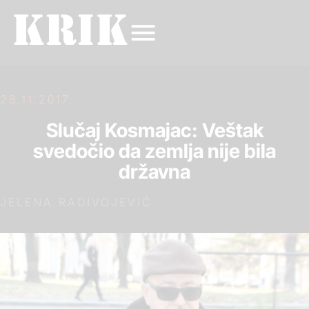
28.11.2017.
Slučaj Kosmajac: Veštak
svedočio da zemlja nije bila
državna
JELENA RADIVOJEVIĆ