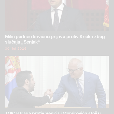
Milić podneo krivičnu prijavu protiv Krička zbog
slučaja „Senjak“
30. jul 2026.
TOK: Istraga protiv Vesića i Momirovića stoji u