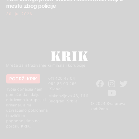
mestu zbog policije
30. jul 2026.
Mreža za istraživanje kriminala i korupcije
PODRŽI KRIK
011 420 43 04
062 85 03 266
(Signal)
Tvoja donacija nam
pomaže da i dalje
Makenzijeva 46, 11111
otkrivamo korupciju i
Beograd, Srbija
© 2024 Sva prava
kriminal, a mi
zadržana
uzvraćamo poklonima
i različitim
pogodnostima na
portalu KRIK.