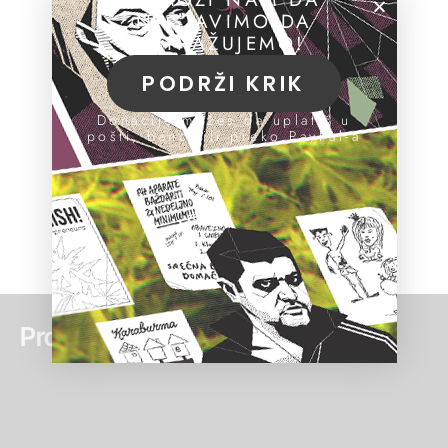
NASTAVIMO DA
ISTRAŽUJEMO!
PODRŽI KRIK
Donacije možeš da uplatiš u
pošti, banci ili preko PayPal-a
Pročitaj još: