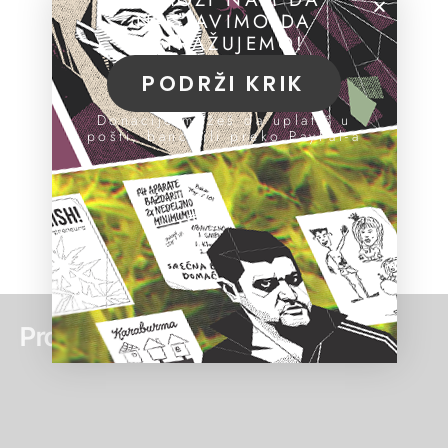
NASTAVIMO DA
ISTRAŽUJEMO!
PODRŽI KRIK
Donacije možeš da uplatiš u
pošti, banci ili preko PayPal-a
Pročitaj još: