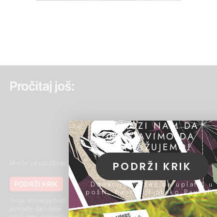
Pročitaj još:
POMOZI NAM DA
NASTAVIMO DA
ISTRAŽUJEMO!
PODRŽI KRIK
Mreža za istraživanje kriminala i korupcije
Donacije možeš da uplatiš u
PODRŽI KRIK
011 420 43 04
pošti, banci ili preko PayPal-
062 85 03 266
(Signal)
Tvoja donacija nam
pomaže da i dalje
Makenzijeva 46, 11111
otkrivamo korupciju i