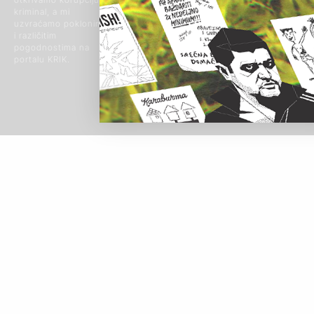
Beograd, Srbija
© 2024 Sva prava
kriminal, a mi
zadržana
uzvraćamo poklonima
i različitim
pogodnostima na
portalu KRIK.