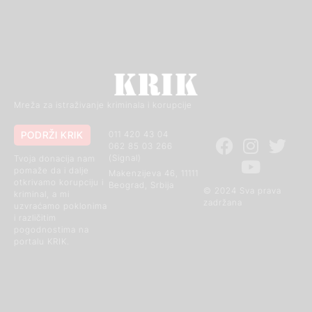
Mreža za istraživanje kriminala i korupcije
PODRŽI KRIK
011 420 43 04
062 85 03 266
(Signal)
Tvoja donacija nam
pomaže da i dalje
Makenzijeva 46, 11111
otkrivamo korupciju i
Beograd, Srbija
© 2024 Sva prava
kriminal, a mi
zadržana
uzvraćamo poklonima
i različitim
pogodnostima na
portalu KRIK.