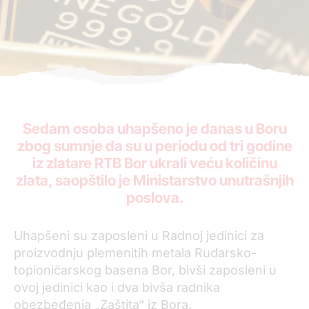
Sedam osoba uhapšeno je danas u Boru
zbog sumnje da su u periodu od tri godine
iz zlatare RTB Bor ukrali veću količinu
zlata, saopštilo je Ministarstvo unutrašnjih
poslova.
Uhapšeni su zaposleni u Radnoj jedinici za
proizvodnju plemenitih metala Rudarsko-
topioničarskog basena Bor, bivši zaposleni u
ovoj jedinici kao i dva bivša radnika
obezbeđenja „Zaštita“ iz Bora.