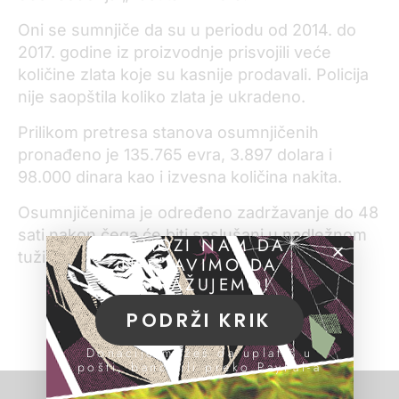
Oni se sumnjiče da su u periodu od 2014. do
2017. godine iz proizvodnje prisvojili veće
količine zlata koje su kasnije prodavali. Policija
nije saopštila koliko zlata je ukradeno.
Prilikom pretresa stanova osumnjičenih
pronađeno je 135.765 evra, 3.897 dolara i
98.000 dinara kao i izvesna količina nakita.
Osumnjičenima je određeno zadržavanje do 48
sati nakon čega će biti saslušani u nadležnom
POMOZI NAM DA
tužilaštvu, navodi policija.
NASTAVIMO DA
ISTRAŽUJEMO!
PODRŽI KRIK
Donacije možeš da uplatiš u
pošti, banci ili preko PayPal-a