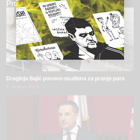
Pročitaj još:
Draginja Bajić ponovo osuđena za pranje para
4. avgust 2026.