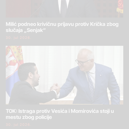
Milić podneo krivičnu prijavu protiv Krička zbog
slučaja „Senjak“
30. jul 2026.
TOK: Istraga protiv Vesića i Momirovića stoji u
mestu zbog policije
30. jul 2026.