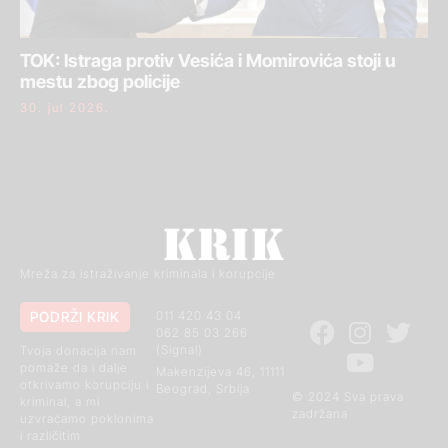
TOK: Istraga protiv Vesića i Momirovića stoji u
mestu zbog policije
30. jul 2026.
Mreža za istraživanje kriminala i korupcije
PODRŽI KRIK
011 420 43 04
062 85 03 266
(Signal)
Tvoja donacija nam
pomaže da i dalje
Makenzijeva 46, 11111
otkrivamo korupciju i
Beograd, Srbija
© 2024 Sva prava
kriminal, a mi
zadržana
uzvraćamo poklonima
i različitim