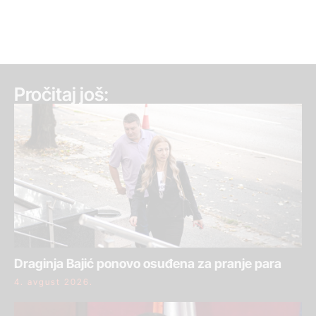
Pročitaj još:
Draginja Bajić ponovo osuđena za pranje para
4. avgust 2026.