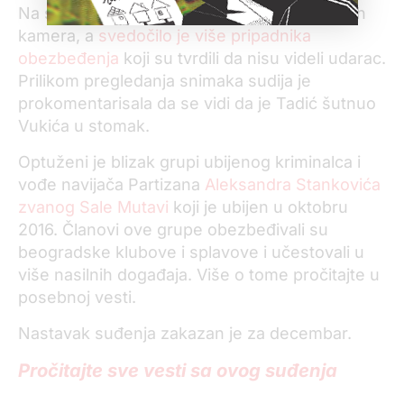
Na suđenju su pregledani snimci sigurnosnih
kamera, a
svedočilo je više pripadnika
obezbeđenja
koji su tvrdili da nisu videli udarac.
Prilikom pregledanja snimaka sudija je
prokomentarisala da se vidi da je Tadić šutnuo
Vukića u stomak.
Optuženi je blizak grupi ubijenog kriminalca i
vođe navijača Partizana
Aleksandra Stankovića
zvanog Sale Mutavi
koji je ubijen u oktobru
2016. Članovi ove grupe obezbeđivali su
beogradske klubove i splavove i učestovali u
više nasilnih događaja. Više o tome pročitajte u
posebnoj vesti.
Nastavak suđenja zakazan je za decembar.
Pročitajte sve vesti sa ovog suđenja