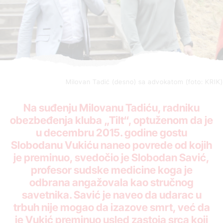
Milovan Tadić (desno) sa advokatom (foto: KRIK)
Na suđenju Milovanu Tadiću, radniku
obezbeđenja kluba „Tilt“, optuženom da je
u decembru 2015. godine gostu
Slobodanu Vukiću naneo povrede od kojih
je preminuo, svedočio je Slobodan Savić,
profesor sudske medicine koga je
odbrana angažovala kao stručnog
savetnika. Savić je naveo da udarac u
trbuh nije mogao da izazove smrt, već da
je Vukić preminuo usled zastoja srca koji