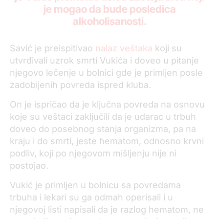
je mogao da bude posledica
alkoholisanosti.
Savić je preispitivao
nalaz veštaka
koji su
utvrđivali uzrok smrti Vukića i doveo u pitanje
njegovo lečenje u bolnici gde je primljen posle
zadobijenih povreda ispred kluba.
On je ispričao da je ključna povreda na osnovu
koje su veštaci zaključili da je udarac u trbuh
doveo do posebnog stanja organizma, pa na
kraju i do smrti, jeste hematom, odnosno krvni
podliv, koji po njegovom mišljenju nije ni
postojao.
Vukić je primljen u bolnicu sa povredama
trbuha i lekari su ga odmah operisali i u
njegovoj listi napisali da je razlog hematom, ne