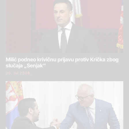
Milić podneo krivičnu prijavu protiv Krička zbog
slučaja „Senjak“
30. jul 2026.