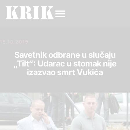
15.10.2019.
Savetnik odbrane u slučaju
„Tilt“: Udarac u stomak nije
izazvao smrt Vukića