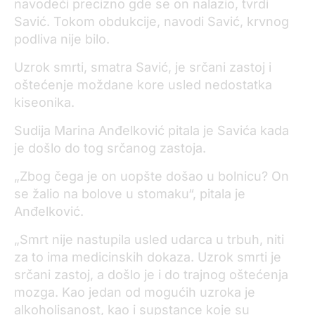
navodeći precizno gde se on nalazio, tvrdi
Savić. Tokom obdukcije, navodi Savić, krvnog
podliva nije bilo.
Uzrok smrti, smatra Savić, je srčani zastoj i
oštećenje moždane kore usled nedostatka
kiseonika.
Sudija Marina Anđelković pitala je Savića kada
je došlo do tog srčanog zastoja.
„Zbog čega je on uopšte došao u bolnicu? On
se žalio na bolove u stomaku“, pitala je
Anđelković.
„Smrt nije nastupila usled udarca u trbuh, niti
za to ima medicinskih dokaza. Uzrok smrti je
srčani zastoj, a došlo je i do trajnog oštećenja
mozga. Kao jedan od mogućih uzroka je
alkoholisanost, kao i supstance koje su