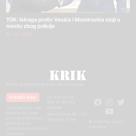
TOK: Istraga protiv Vesića i Momirovića stoji u
mestu zbog policije
30. jul 2026.
Mreža za istraživanje kriminala i korupcije
PODRŽI KRIK
011 420 43 04
062 85 03 266
(Signal)
Tvoja donacija nam
pomaže da i dalje
Makenzijeva 46, 11111
otkrivamo korupciju i
Beograd, Srbija
© 2024 Sva prava
kriminal, a mi
zadržana
uzvraćamo poklonima
i različitim