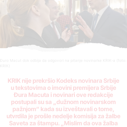
Đuro Macut dok odbija da odgovori na pitanje novinarke KRIK-a (foto:
KRIK)
KRIK nije prekršio Kodeks novinara Srbije
u tekstovima o imovini premijera Srbije
Đura Macuta i novinari ove redakcije
postupali su sa „dužnom novinarskom
pažnjom“ kada su izveštavali o tome,
utvrdila je prošle nedelje komisija za žalbe
Saveta za štampu. „Mislim da ova žalba