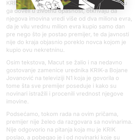
KRIK-ovi tekstovi, za koje premijer tvrdi da su
ga doveli u životnu opasnost, otkrivaju da
njegova imovina vredi više od dva miliona evra,
da je vilu vrednu milion evra kupio samo dan
pre nego što je postao premijer, te da javnosti
nije do kraja objasnio poreklo novca kojom je
kupio ovu nekretninu.
Osim tekstova, Macut se žalio i na nedavno
gostovanje zamenice urednika KRIK-a Bojane
Jovanović na televiziji N1 koja je govorila o
tome šta sve premijer poseduje i kako su
novinari istražili i procenili vrednost njegove
imovine.
Podsećamo, tokom rada na ovim pričama,
premijer nije želeo da razgovara sa novinarima.
Nije odgovorio na pitanja koja mu je KRIK
poslao, a pobegao je i od novinarki koje su