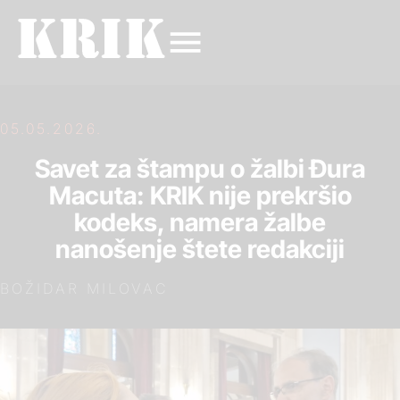
05.05.2026.
Savet za štampu o žalbi Đura
Macuta: KRIK nije prekršio
kodeks, namera žalbe
nanošenje štete redakciji
BOŽIDAR MILOVAC