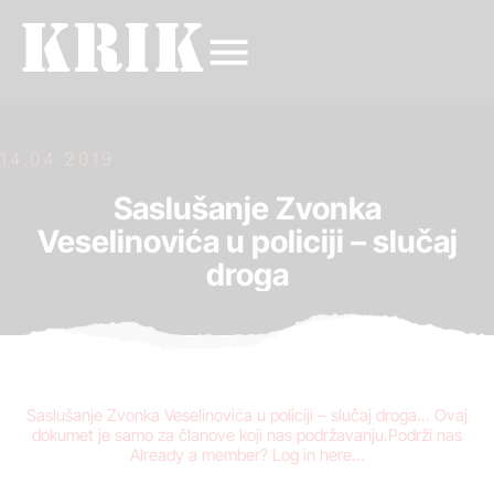
14.04.2019.
Saslušanje Zvonka
Veselinovića u policiji – slučaj
droga
Saslušanje Zvonka Veselinovića u policiji – slučaj droga… Ovaj
dokumet je samo za članove koji nas podržavanju.Podrži nas
Already a member? Log in here...