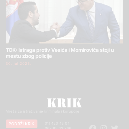
TOK: Istraga protiv Vesića i Momirovića stoji u
mestu zbog policije
30. jul 2026.
Mreža za istraživanje kriminala i korupcije
PODRŽI KRIK
011 420 43 04
062 85 03 266