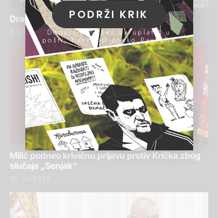
PODRŽI KRIK
Draginja Bajić ponovo osuđena za pranje para
Donacije možeš da uplatiš u
4. avgust 2026.
pošti, banci ili preko PayPal-a
Milić podneo krivičnu prijavu protiv Krička zbog
slučaja „Senjak“
30. jul 2026.