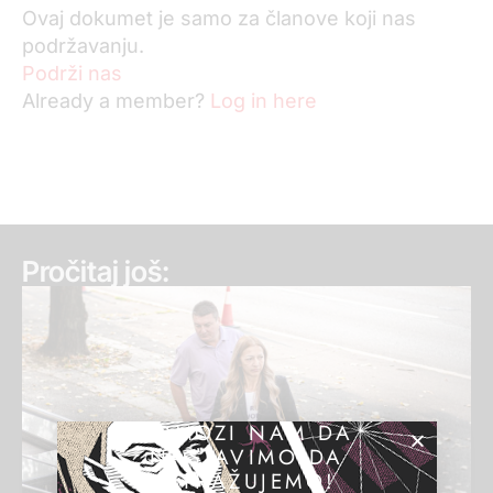
Ovaj dokumet je samo za članove koji nas
podržavanju.
Podrži nas
Already a member?
Log in here
Pročitaj još:
POMOZI NAM DA
NASTAVIMO DA
ISTRAŽUJEMO!